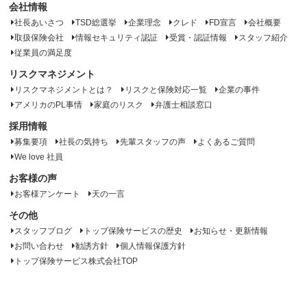
会社情報
社長あいさつ
TSD総選挙
企業理念
クレド
FD宣言
会社概要
取扱保険会社
情報セキュリティ認証
受賞・認証情報
スタッフ紹介
従業員の満足度
リスクマネジメント
リスクマネジメントとは？
リスクと保険対応一覧
企業の事件
アメリカのPL事情
家庭のリスク
弁護士相談窓口
採用情報
募集要項
社長の気持ち
先輩スタッフの声
よくあるご質問
We love 社員
お客様の声
お客様アンケート
天の一言
その他
スタッフブログ
トップ保険サービスの歴史
お知らせ・更新情報
お問い合わせ
勧誘方針
個人情報保護方針
トップ保険サービス株式会社TOP