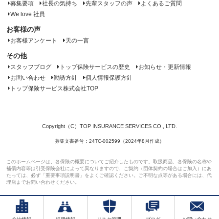
募集要項
社長の気持ち
先輩スタッフの声
よくあるご質問
We love 社員
お客様の声
お客様アンケート
天の一言
その他
スタッフブログ
トップ保険サービスの歴史
お知らせ・更新情報
お問い合わせ
勧誘方針
個人情報保護方針
トップ保険サービス株式会社TOP
Copyright（C）TOP INSURANCE SERVICES CO., LTD.
募集文書番号：24TC-002599（2024年8月作成）
このホームページは、各保険の概要についてご紹介したものです。取扱商品、各保険の名称や
補償内容等は引受保険会社によって異なりますので、ご契約（団体契約の場合はご加入）にあ
たっては、必ず「重要事項説明書」をよくご確認ください。ご不明な点等がある場合には、代
理店までお問い合わせください。