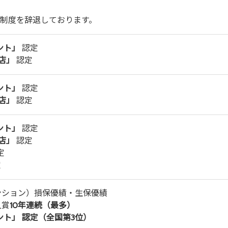
彰制度を辞退しております。
ント」
認定
理店」
認定
ント」
認定
理店」
認定
ント」
認定
理店」
認定
定
定
ンション）損保優績・生保優績
入賞
10年連続（最多）
ト」 認定（全国第3位）