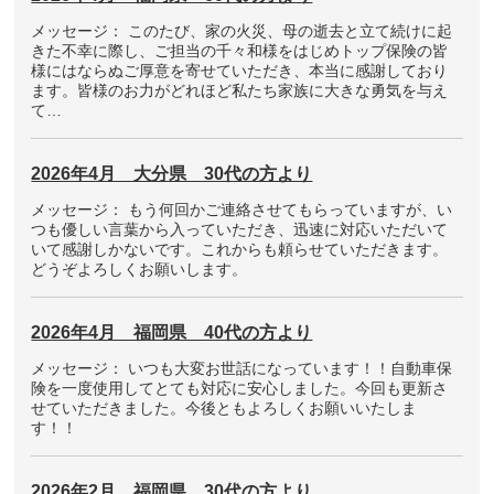
メッセージ： このたび、家の火災、母の逝去と立て続けに起
きた不幸に際し、ご担当の千々和様をはじめトップ保険の皆
様にはならぬご厚意を寄せていただき、本当に感謝しており
ます。皆様のお力がどれほど私たち家族に大きな勇気を与え
て…
2026年4月 大分県 30代の方より
メッセージ： もう何回かご連絡させてもらっていますが、い
つも優しい言葉から入っていただき、迅速に対応いただいて
いて感謝しかないです。これからも頼らせていただきます。
どうぞよろしくお願いします。
2026年4月 福岡県 40代の方より
メッセージ： いつも大変お世話になっています！！自動車保
険を一度使用してとても対応に安心しました。今回も更新さ
せていただきました。今後ともよろしくお願いいたしま
す！！
2026年2月 福岡県 30代の方より