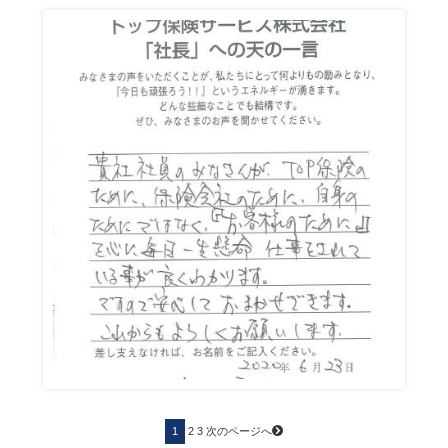
投
ペ
ペ
ペ
1
2
3
次のページへ
ー
ー
稿
ー
ジ
ジ