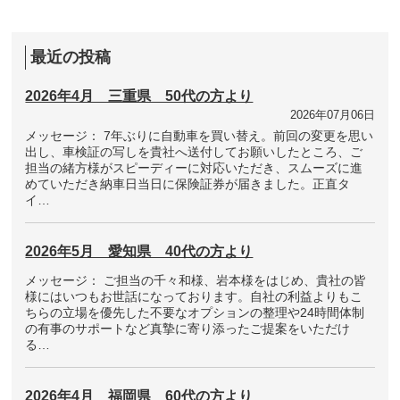
ジ
の
ペ
ー
ジ
最近の投稿
送
り
2026年4月 三重県 50代の方より
2026年07月06日
メッセージ： 7年ぶりに自動車を買い替え。前回の変更を思い
出し、車検証の写しを貴社へ送付してお願いしたところ、ご
担当の緒方様がスピーディーに対応いただき、スムーズに進
めていただき納車日当日に保険証券が届きました。正直タ
イ…
2026年5月 愛知県 40代の方より
メッセージ： ご担当の千々和様、岩本様をはじめ、貴社の皆
様にはいつもお世話になっております。自社の利益よりもこ
ちらの立場を優先した不要なオプションの整理や24時間体制
の有事のサポートなど真摯に寄り添ったご提案をいただけ
る…
2026年4月 福岡県 60代の方より