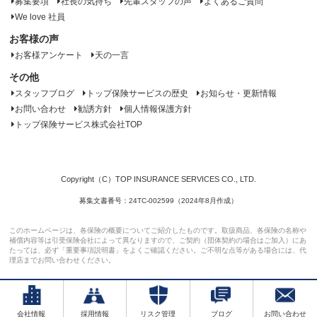
募集要項
社長の気持ち
先輩スタッフの声
よくあるご質問
We love 社員
お客様の声
お客様アンケート
天の一言
その他
スタッフブログ
トップ保険サービスの歴史
お知らせ・更新情報
お問い合わせ
勧誘方針
個人情報保護方針
トップ保険サービス株式会社TOP
Copyright（C）TOP INSURANCE SERVICES CO., LTD.
募集文書番号：24TC-002599（2024年8月作成）
このホームページは、各保険の概要についてご紹介したものです。取扱商品、各保険の名称や
補償内容等は引受保険会社によって異なりますので、ご契約（団体契約の場合はご加入）にあ
たっては、必ず「重要事項説明書」をよくご確認ください。ご不明な点等がある場合には、代
理店までお問い合わせください。
会社情報
採用情報
リスク管理
ブログ
お問い合わせ