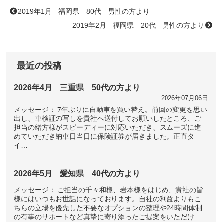
2019年1月 福岡県 80代 男性の方より
2019年2月 福岡県 20代 男性の方より
最近の投稿
2026年4月 三重県 50代の方より
2026年07月06日
メッセージ： 7年ぶりに自動車を買い替え。前回の変更を思い
出し、車検証の写しを貴社へ送付してお願いしたところ、ご
担当の緒方様がスピーディーに対応いただき、スムーズに進
めていただき納車日当日に保険証券が届きました。正直タ
イ…
2026年5月 愛知県 40代の方より
メッセージ： ご担当の千々和様、岩本様をはじめ、貴社の皆
様にはいつもお世話になっております。自社の利益よりもこ
ちらの立場を優先した不要なオプションの整理や24時間体制
の有事のサポートなど真摯に寄り添ったご提案をいただけ