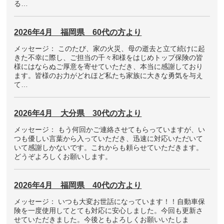
る…
2026年4月 福岡県 60代の方より
メッセージ： このたび、家の火災、母の逝去と立て続けに起
きた不幸に際し、ご担当の千々和様をはじめトップ保険の皆
様にはならぬご厚意を寄せていただき、本当に感謝しており
ます。皆様のお力がどれほど私たち家族に大きな勇気を与え
て…
2026年4月 大分県 30代の方より
メッセージ： もう何回かご連絡させてもらっていますが、い
つも優しい言葉から入っていただき、迅速に対応いただいて
いて感謝しかないです。これからも頼らせていただきます。
どうぞよろしくお願いします。
2026年4月 福岡県 40代の方より
メッセージ： いつも大変お世話になっています！！自動車保
険を一度使用してとても対応に安心しました。今回も更新さ
せていただきました。今後ともよろしくお願いいたしま