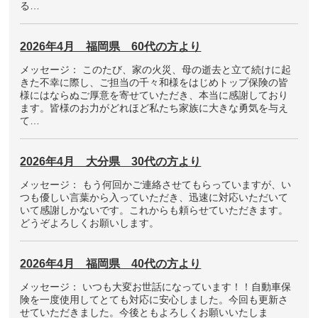
る…
2026年4月 福岡県 60代の方より
メッセージ： このたび、家の火災、母の逝去と立て続けに起
きた不幸に際し、ご担当の千々和様をはじめトップ保険の皆
様にはならぬご厚意を寄せていただき、本当に感謝しており
ます。皆様のお力がどれほど私たち家族に大きな勇気を与え
て…
2026年4月 大分県 30代の方より
メッセージ： もう何回かご連絡させてもらっていますが、い
つも優しい言葉から入っていただき、迅速に対応いただいて
いて感謝しかないです。これからも頼らせていただきます。
どうぞよろしくお願いします。
2026年4月 福岡県 40代の方より
メッセージ： いつも大変お世話になっています！！自動車保
険を一度使用してとても対応に安心しました。今回も更新さ
せていただきました。今後ともよろしくお願いいたしま