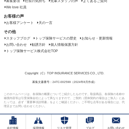
募集要項
社長の気持ち
先輩スタッフの声
よくあるご質問
We love 社員
お客様の声
お客様アンケート
天の一言
その他
スタッフブログ
トップ保険サービスの歴史
お知らせ・更新情報
お問い合わせ
勧誘方針
個人情報保護方針
トップ保険サービス株式会社TOP
Copyright（C）TOP INSURANCE SERVICES CO., LTD.
募集文書番号：24TC-002599（2024年8月作成）
このホームページは、各保険の概要についてご紹介したものです。取扱商品、各保険の名称や
補償内容等は引受保険会社によって異なりますので、ご契約（団体契約の場合はご加入）にあ
たっては、必ず「重要事項説明書」をよくご確認ください。ご不明な点等がある場合には、代
理店までお問い合わせください。
会社情報
採用情報
リスク管理
ブログ
お問い合わせ