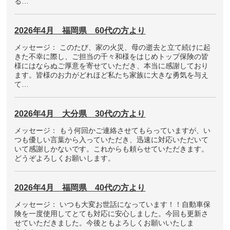
る…
2026年4月 福岡県 60代の方より
メッセージ： このたび、家の火災、母の逝去と立て続けに起
きた不幸に際し、ご担当の千々和様をはじめトップ保険の皆
様にはならぬご厚意を寄せていただき、本当に感謝しており
ます。皆様のお力がどれほど私たち家族に大きな勇気を与え
て…
2026年4月 大分県 30代の方より
メッセージ： もう何回かご連絡させてもらっていますが、い
つも優しい言葉から入っていただき、迅速に対応いただいて
いて感謝しかないです。これからも頼らせていただきます。
どうぞよろしくお願いします。
2026年4月 福岡県 40代の方より
メッセージ： いつも大変お世話になっています！！自動車保
険を一度使用してとても対応に安心しました。今回も更新さ
せていただきました。今後ともよろしくお願いいたしま