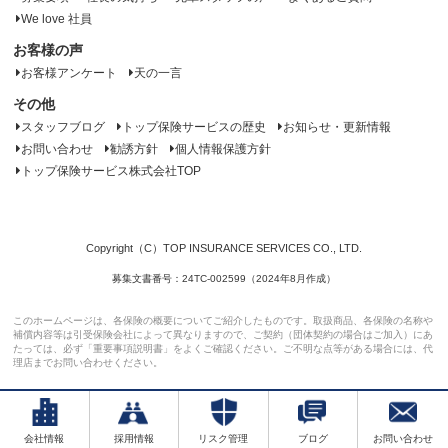
We love 社員
お客様の声
お客様アンケート
天の一言
その他
スタッフブログ
トップ保険サービスの歴史
お知らせ・更新情報
お問い合わせ
勧誘方針
個人情報保護方針
トップ保険サービス株式会社TOP
Copyright（C）TOP INSURANCE SERVICES CO., LTD.
募集文書番号：24TC-002599（2024年8月作成）
このホームページは、各保険の概要についてご紹介したものです。取扱商品、各保険の名称や
補償内容等は引受保険会社によって異なりますので、ご契約（団体契約の場合はご加入）にあ
たっては、必ず「重要事項説明書」をよくご確認ください。ご不明な点等がある場合には、代
理店までお問い合わせください。
会社情報
採用情報
リスク管理
ブログ
お問い合わせ