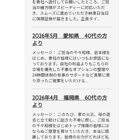
を貴社へ送付してお願いしたところ、ご担
当の緒方様がスピーディーに対応いただ
き、スムーズに進めていただき納車日当日
に保険証券が届きました。正直タイ…
2026年5月 愛知県 40代の方
より
メッセージ： ご担当の千々和様、岩本様を
はじめ、貴社の皆様にはいつもお世話にな
っております。自社の利益よりもこちらの
立場を優先した不要なオプションの整理や
24時間体制の有事のサポートなど真摯に寄
り添ったご提案をいただける…
2026年4月 福岡県 60代の方
より
メッセージ： このたび、家の火災、母の逝
去と立て続けに起きた不幸に際し、ご担当
の千々和様をはじめトップ保険の皆様には
ならぬご厚意を寄せていただき、本当に感
謝しております。皆様のお力がどれほど私