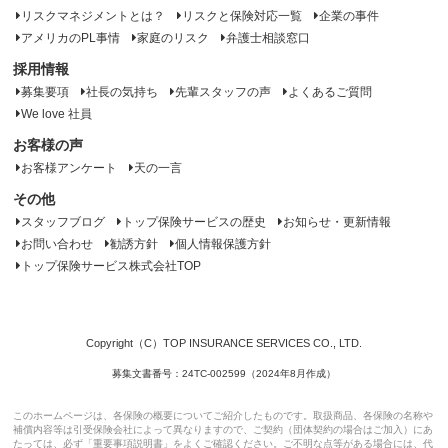
リスクマネジメントとは？
リスクと保険対応一覧
企業の事件
アメリカのPL事情
家庭のリスク
弁護士相談窓口
採用情報
募集要項
社長の気持ち
先輩スタッフの声
よくあるご質問
We love 社員
お客様の声
お客様アンケート
天の一言
その他
スタッフブログ
トップ保険サービスの歴史
お知らせ・更新情報
お問い合わせ
勧誘方針
個人情報保護方針
トップ保険サービス株式会社TOP
Copyright（C）TOP INSURANCE SERVICES CO., LTD.
募集文書番号：24TC-002599（2024年8月作成）
このホームページは、各保険の概要についてご紹介したものです。取扱商品、各保険の名称や
補償内容等は引受保険会社によって異なりますので、ご契約（団体契約の場合はご加入）にあ
たっては、必ず「重要事項説明書」をよくご確認ください。ご不明な点等がある場合には、代