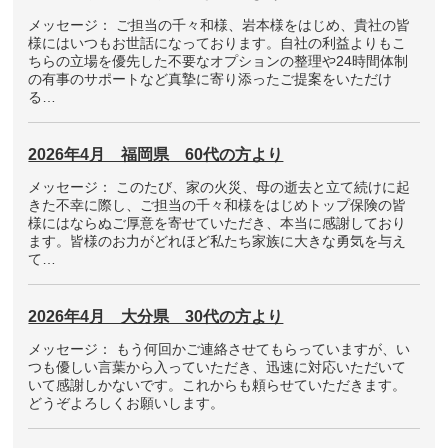
メッセージ： ご担当の千々和様、岩本様をはじめ、貴社の皆
様にはいつもお世話になっております。自社の利益よりもこ
ちらの立場を優先した不要なオプションの整理や24時間体制
の有事のサポートなど真摯に寄り添ったご提案をいただけ
る…
2026年4月 福岡県 60代の方より
メッセージ： このたび、家の火災、母の逝去と立て続けに起
きた不幸に際し、ご担当の千々和様をはじめトップ保険の皆
様にはならぬご厚意を寄せていただき、本当に感謝しており
ます。皆様のお力がどれほど私たち家族に大きな勇気を与え
て…
2026年4月 大分県 30代の方より
メッセージ： もう何回かご連絡させてもらっていますが、い
つも優しい言葉から入っていただき、迅速に対応いただいて
いて感謝しかないです。これからも頼らせていただきます。
どうぞよろしくお願いします。