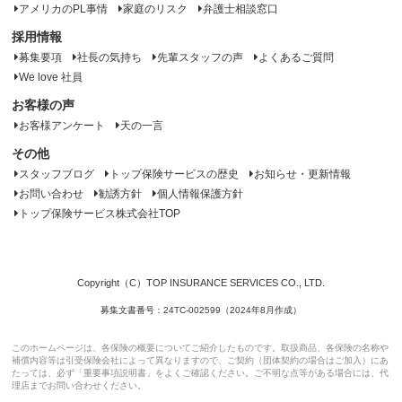
アメリカのPL事情
家庭のリスク
弁護士相談窓口
採用情報
募集要項
社長の気持ち
先輩スタッフの声
よくあるご質問
We love 社員
お客様の声
お客様アンケート
天の一言
その他
スタッフブログ
トップ保険サービスの歴史
お知らせ・更新情報
お問い合わせ
勧誘方針
個人情報保護方針
トップ保険サービス株式会社TOP
Copyright（C）TOP INSURANCE SERVICES CO., LTD.
募集文書番号：24TC-002599（2024年8月作成）
このホームページは、各保険の概要についてご紹介したものです。取扱商品、各保険の名称や
補償内容等は引受保険会社によって異なりますので、ご契約（団体契約の場合はご加入）にあ
たっては、必ず「重要事項説明書」をよくご確認ください。ご不明な点等がある場合には、代
理店までお問い合わせください。