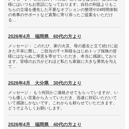
様にはいつもお世話になっております。自社の利益よりもこ
ちらの立場を優先した不要なオプションの整理や24時間体制
の有事のサポートなど真摯に寄り添ったご提案をいただけ
る…
2026年4月 福岡県 60代の方より
メッセージ： このたび、家の火災、母の逝去と立て続けに起
きた不幸に際し、ご担当の千々和様をはじめトップ保険の皆
様にはならぬご厚意を寄せていただき、本当に感謝しており
ます。皆様のお力がどれほど私たち家族に大きな勇気を与え
て…
2026年4月 大分県 30代の方より
メッセージ： もう何回かご連絡させてもらっていますが、い
つも優しい言葉から入っていただき、迅速に対応いただいて
いて感謝しかないです。これからも頼らせていただきます。
どうぞよろしくお願いします。
2026年4月 福岡県 40代の方より