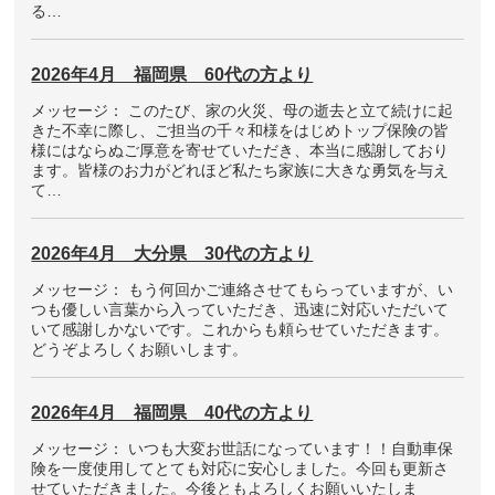
る…
2026年4月 福岡県 60代の方より
メッセージ： このたび、家の火災、母の逝去と立て続けに起
きた不幸に際し、ご担当の千々和様をはじめトップ保険の皆
様にはならぬご厚意を寄せていただき、本当に感謝しており
ます。皆様のお力がどれほど私たち家族に大きな勇気を与え
て…
2026年4月 大分県 30代の方より
メッセージ： もう何回かご連絡させてもらっていますが、い
つも優しい言葉から入っていただき、迅速に対応いただいて
いて感謝しかないです。これからも頼らせていただきます。
どうぞよろしくお願いします。
2026年4月 福岡県 40代の方より
メッセージ： いつも大変お世話になっています！！自動車保
険を一度使用してとても対応に安心しました。今回も更新さ
せていただきました。今後ともよろしくお願いいたしま