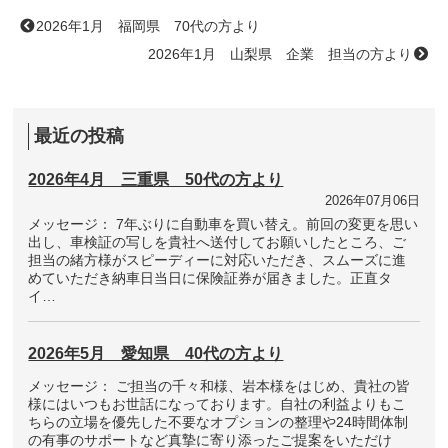
2026年1月 福岡県 70代の方より
2026年1月 山梨県 企業 担当の方より
最近の投稿
2026年4月 三重県 50代の方より
2026年07月06日
メッセージ： 7年ぶりに自動車を買い替え。前回の変更を思い
出し、車検証の写しを貴社へ送付してお願いしたところ、ご
担当の緒方様がスピーディーに対応いただき、スムーズに進
めていただき納車日当日に保険証券が届きました。正直タ
イ…
2026年5月 愛知県 40代の方より
メッセージ： ご担当の千々和様、岩本様をはじめ、貴社の皆
様にはいつもお世話になっております。自社の利益よりもこ
ちらの立場を優先した不要なオプションの整理や24時間体制
の有事のサポートなど真摯に寄り添ったご提案をいただけ