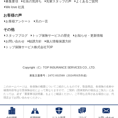
募集要項
社長の気持ち
先輩スタッフの声
よくあるご質問
We love 社員
お客様の声
お客様アンケート
天の一言
その他
スタッフブログ
トップ保険サービスの歴史
お知らせ・更新情報
お問い合わせ
勧誘方針
個人情報保護方針
トップ保険サービス株式会社TOP
Copyright（C）TOP INSURANCE SERVICES CO., LTD.
募集文書番号：24TC-002599（2024年8月作成）
このホームページは、各保険の概要についてご紹介したものです。取扱商品、各保険の名称や
補償内容等は引受保険会社によって異なりますので、ご契約（団体契約の場合はご加入）にあ
たっては、必ず「重要事項説明書」をよくご確認ください。ご不明な点等がある場合には、代
理店までお問い合わせください。
会社情報
採用情報
リスク管理
ブログ
お問い合わせ