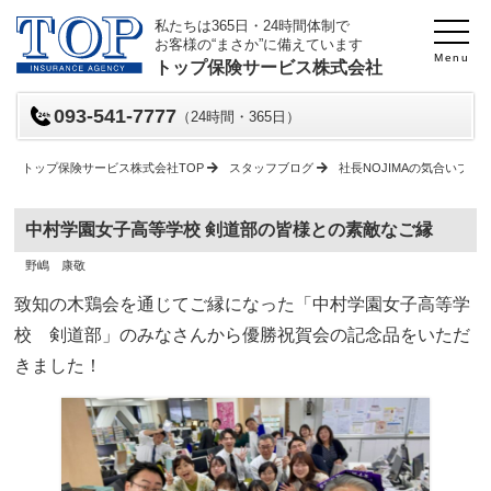
私たちは365日・24時間体制で
お客様の“まさか”に備えています
Menu
トップ保険サービス株式会社
093-541-7777
（24時間・365日）
トップ保険サービス株式会社TOP
スタッフブログ
社長NOJIMAの気合いブロ
中村学園女子高等学校 剣道部の皆様との素敵なご縁
投
投
野嶋 康敬
稿
稿
日
者
致知の木鶏会を通じてご縁になった「中村学園女子高等学
校 剣道部」のみなさんから優勝祝賀会の記念品をいただ
きました！