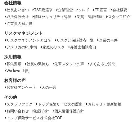
会社情報
社長あいさつ
TSD総選挙
企業理念
クレド
FD宣言
会社概要
取扱保険会社
情報セキュリティ認証
受賞・認証情報
スタッフ紹介
従業員の満足度
リスクマネジメント
リスクマネジメントとは？
リスクと保険対応一覧
企業の事件
アメリカのPL事情
家庭のリスク
弁護士相談窓口
採用情報
募集要項
社長の気持ち
先輩スタッフの声
よくあるご質問
We love 社員
お客様の声
お客様アンケート
天の一言
その他
スタッフブログ
トップ保険サービスの歴史
お知らせ・更新情報
お問い合わせ
勧誘方針
個人情報保護方針
トップ保険サービス株式会社TOP