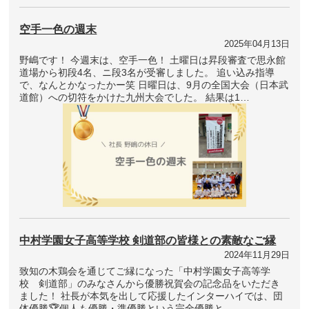
空手一色の週末
2025年04月13日
野嶋です！ 今週末は、空手一色！ 土曜日は昇段審査で思永館
道場から初段4名、ニ段3名が受審しました。 追い込み指導
で、なんとかなったかー笑 日曜日は、9月の全国大会（日本武
道館）への切符をかけた九州大会でした。 結果は1…
中村学園女子高等学校 剣道部の皆様との素敵なご縁
2024年11月29日
致知の木鶏会を通じてご縁になった「中村学園女子高等学
校 剣道部」のみなさんから優勝祝賀会の記念品をいただき
ました！ 社長が本気を出して応援したインターハイでは、団
体優勝🏆個人も優勝・準優勝という完全優勝と…