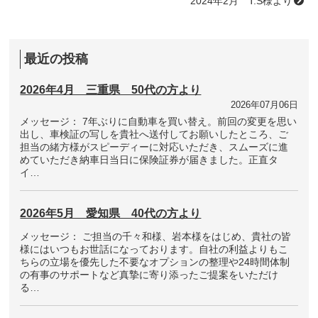
2024年2月 T.S様より
最近の投稿
2026年4月 三重県 50代の方より
2026年07月06日
メッセージ： 7年ぶりに自動車を買い替え。前回の変更を思い
出し、車検証の写しを貴社へ送付してお願いしたところ、ご
担当の緒方様がスピーディーに対応いただき、スムーズに進
めていただき納車日当日に保険証券が届きました。正直タ
イ…
2026年5月 愛知県 40代の方より
メッセージ： ご担当の千々和様、岩本様をはじめ、貴社の皆
様にはいつもお世話になっております。自社の利益よりもこ
ちらの立場を優先した不要なオプションの整理や24時間体制
の有事のサポートなど真摯に寄り添ったご提案をいただけ
る…