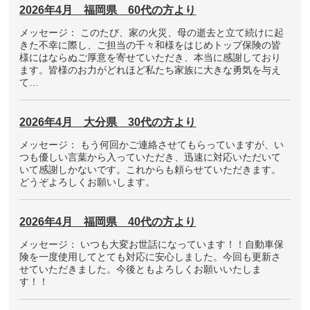
2026年4月 福岡県 60代の方より
メッセージ： このたび、家の火災、母の逝去と立て続けに起
きた不幸に際し、ご担当の千々和様をはじめトップ保険の皆
様にはならぬご厚意を寄せていただき、本当に感謝しており
ます。皆様のお力がどれほど私たち家族に大きな勇気を与え
て…
2026年4月 大分県 30代の方より
メッセージ： もう何回かご連絡させてもらっていますが、い
つも優しい言葉から入っていただき、迅速に対応いただいて
いて感謝しかないです。これからも頼らせていただきます。
どうぞよろしくお願いします。
2026年4月 福岡県 40代の方より
メッセージ： いつも大変お世話になっています！！自動車保
険を一度使用してとても対応に安心しました。今回も更新さ
せていただきました。今後ともよろしくお願いいたしま
す！！