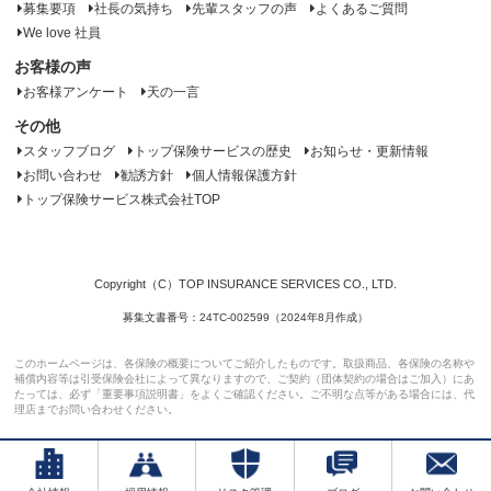
募集要項
社長の気持ち
先輩スタッフの声
よくあるご質問
We love 社員
お客様の声
お客様アンケート
天の一言
その他
スタッフブログ
トップ保険サービスの歴史
お知らせ・更新情報
お問い合わせ
勧誘方針
個人情報保護方針
トップ保険サービス株式会社TOP
Copyright（C）TOP INSURANCE SERVICES CO., LTD.
募集文書番号：24TC-002599（2024年8月作成）
このホームページは、各保険の概要についてご紹介したものです。取扱商品、各保険の名称や
補償内容等は引受保険会社によって異なりますので、ご契約（団体契約の場合はご加入）にあ
たっては、必ず「重要事項説明書」をよくご確認ください。ご不明な点等がある場合には、代
理店までお問い合わせください。