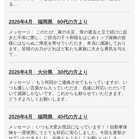
る…
2026年4月 福岡県 60代の方より
メッセージ： このたび、家の火災、母の逝去と立て続けに起
きた不幸に際し、ご担当の千々和様をはじめトップ保険の皆
様にはならぬご厚意を寄せていただき、本当に感謝しており
ます。皆様のお力がどれほど私たち家族に大きな勇気を与え
て…
2026年4月 大分県 30代の方より
メッセージ： もう何回かご連絡させてもらっていますが、い
つも優しい言葉から入っていただき、迅速に対応いただいて
いて感謝しかないです。これからも頼らせていただきます。
どうぞよろしくお願いします。
2026年4月 福岡県 40代の方より
メッセージ： いつも大変お世話になっています！！自動車保
険を一度使用してとても対応に安心しました。今回も更新さ
せていただきました。今後ともよろしくお願いいたしま