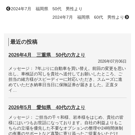
2024年7月 福岡県 50代 男性より
2024年7月 福岡県 60代 男性より
最近の投稿
2026年4月 三重県 50代の方より
2026年07月06日
メッセージ： 7年ぶりに自動車を買い替え。前回の変更を思い
出し、車検証の写しを貴社へ送付してお願いしたところ、ご
担当の緒方様がスピーディーに対応いただき、スムーズに進
めていただき納車日当日に保険証券が届きました。正直タ
イ…
2026年5月 愛知県 40代の方より
メッセージ： ご担当の千々和様、岩本様をはじめ、貴社の皆
様にはいつもお世話になっております。自社の利益よりもこ
ちらの立場を優先した不要なオプションの整理や24時間体制
の有事のサポートなど真摯に寄り添ったご提案をいただけ