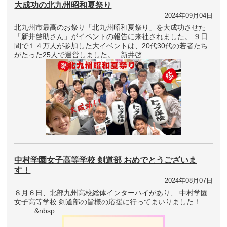
大成功の北九州昭和夏祭り
2024年09月04日
北九州市最高のお祭り「北九州昭和夏祭り」を大成功させた
「新井啓助さん」がイベントの報告に来社されました。 ９日
間で１４万人が参加した大イベントは、20代30代の若者たち
がたった25人で運営しました。 新井啓…
中村学園女子高等学校 剣道部 おめでとうございま
す！
2024年08月07日
８月６日、北部九州高校総体インターハイがあり、 中村学園
女子高等学校 剣道部の皆様の応援に行ってまいりました！
&nbsp…