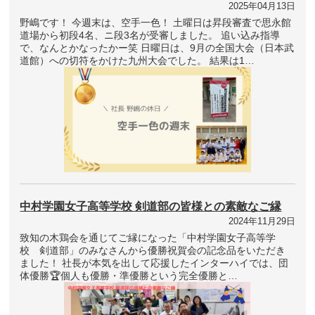
2025年04月13日
野嶋です！ 今週末は、空手一色！ 土曜日は昇段審査で思永館
道場から初段4名、ニ段3名が受審しました。 追い込み指導
で、なんとかなったかー笑 日曜日は、9月の全国大会（日本武
道館）への切符をかけた九州大会でした。 結果は1…
中村学園女子高等学校 剣道部の皆様との素敵なご縁
2024年11月29日
致知の木鶏会を通じてご縁になった「中村学園女子高等学
校 剣道部」のみなさんから優勝祝賀会の記念品をいただき
ました！ 社長が本気を出して応援したインターハイでは、団
体優勝🏆個人も優勝・準優勝という完全優勝と…