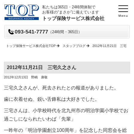
私たちは365日・24時間体制で
お客様の“まさか”に備えています
Menu
トップ保険サービス株式会社
093-541-7777
（24時間・365日）
トップ保険サービス株式会社TOP
スタッフブログ
2012年11月21日 三宅久
2012年11月21日 三宅久之さん
投
投
2012年12月13日
野嶋 康敬
稿
稿
日
者
三宅久之さんが、死去されたとの報道がありました。
歯に衣着せぬ、鋭い舌鋒私は大好きでした。
三宅さんは、小学校時代を北九州市の明治学園小学校でお
過ごしになられたいわば「先輩」
一昨年の「明治学園創立100周年」を記念した同窓会を総