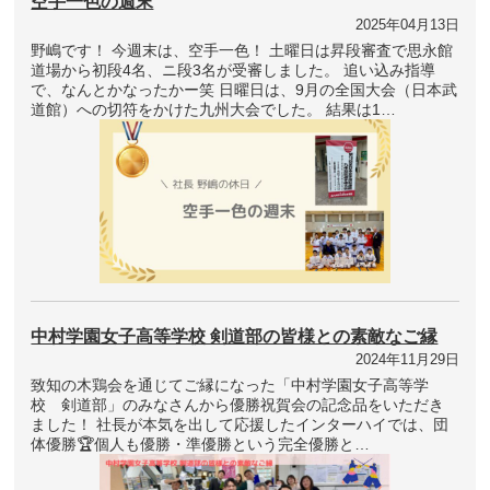
空手一色の週末
2025年04月13日
野嶋です！ 今週末は、空手一色！ 土曜日は昇段審査で思永館
道場から初段4名、ニ段3名が受審しました。 追い込み指導
で、なんとかなったかー笑 日曜日は、9月の全国大会（日本武
道館）への切符をかけた九州大会でした。 結果は1…
中村学園女子高等学校 剣道部の皆様との素敵なご縁
2024年11月29日
致知の木鶏会を通じてご縁になった「中村学園女子高等学
校 剣道部」のみなさんから優勝祝賀会の記念品をいただき
ました！ 社長が本気を出して応援したインターハイでは、団
体優勝🏆個人も優勝・準優勝という完全優勝と…