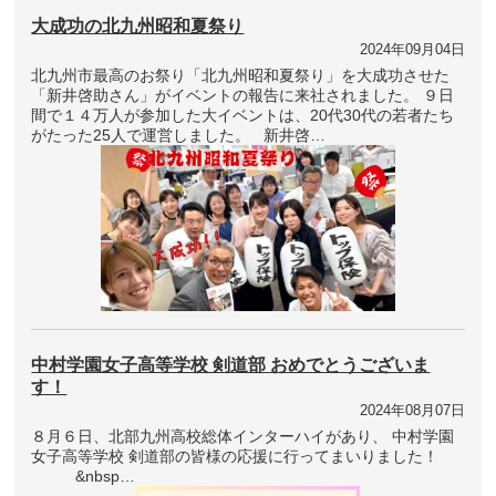
大成功の北九州昭和夏祭り
2024年09月04日
北九州市最高のお祭り「北九州昭和夏祭り」を大成功させた
「新井啓助さん」がイベントの報告に来社されました。 ９日
間で１４万人が参加した大イベントは、20代30代の若者たち
がたった25人で運営しました。 新井啓…
中村学園女子高等学校 剣道部 おめでとうございま
す！
2024年08月07日
８月６日、北部九州高校総体インターハイがあり、 中村学園
女子高等学校 剣道部の皆様の応援に行ってまいりました！
&nbsp…