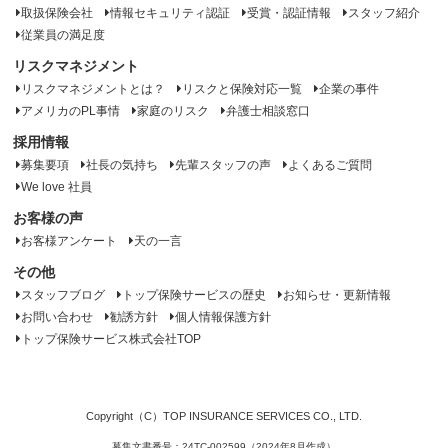
取扱保険会社
情報セキュリティ認証
受賞・認証情報
スタッフ紹介
従業員の満足度
リスクマネジメント
リスクマネジメントとは？
リスクと保険対応一覧
企業の事件
アメリカのPL事情
家庭のリスク
弁護士相談窓口
採用情報
募集要項
社長の気持ち
先輩スタッフの声
よくあるご質問
We love 社員
お客様の声
お客様アンケート
天の一言
その他
スタッフブログ
トップ保険サービスの歴史
お知らせ・更新情報
お問い合わせ
勧誘方針
個人情報保護方針
トップ保険サービス株式会社TOP
Copyright（C）TOP INSURANCE SERVICES CO., LTD.
募集文書番号：24TC-002599（2024年8月作成）