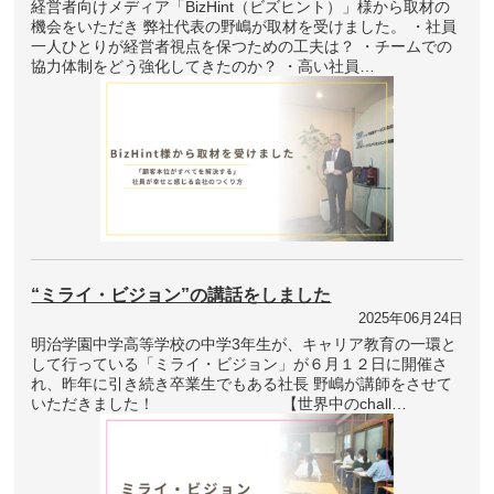
経営者向けメディア「BizHint（ビズヒント）」様から取材の
機会をいただき 弊社代表の野嶋が取材を受けました。 ・社員
一人ひとりが経営者視点を保つための工夫は？ ・チームでの
協力体制をどう強化してきたのか？ ・高い社員…
“ミライ・ビジョン”の講話をしました
2025年06月24日
明治学園中学高等学校の中学3年生が、キャリア教育の一環と
して行っている「ミライ・ビジョン」が６月１２日に開催さ
れ、昨年に引き続き卒業生でもある社長 野嶋が講師をさせて
いただきました！ 【世界中のchall…