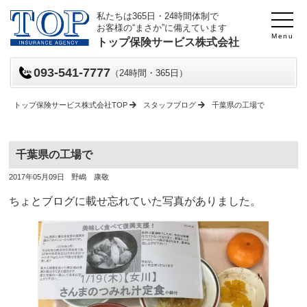
私たちは365日・24時間体制で
お客様の“まさか”に備えています
Menu
トップ保険サービス株式会社
093-541-7777
（24時間・365日）
トップ保険サービス株式会社TOP
スタッフブログ
千葉県の工場で
千葉県の工場で
投
投
2017年05月09日
野嶋 康敬
稿
稿
日
者
ちょとブログに載せ忘れていた写真がありました。