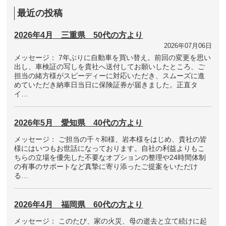
最近の投稿
2026年4月 三重県 50代の方より
2026年07月06日
メッセージ： 7年ぶりに自動車を買い替え。前回の変更を思い
出し、車検証の写しを貴社へ送付してお願いしたところ、ご
担当の緒方様がスピーディーに対応いただき、スムーズに進
めていただき納車日当日に保険証券が届きました。正直タ
イ…
2026年5月 愛知県 40代の方より
メッセージ： ご担当の千々和様、岩本様をはじめ、貴社の皆
様にはいつもお世話になっております。自社の利益よりもこ
ちらの立場を優先した不要なオプションの整理や24時間体制
の有事のサポートなど真摯に寄り添ったご提案をいただけ
る…
2026年4月 福岡県 60代の方より
メッセージ： このたび、家の火災、母の逝去と立て続けに起