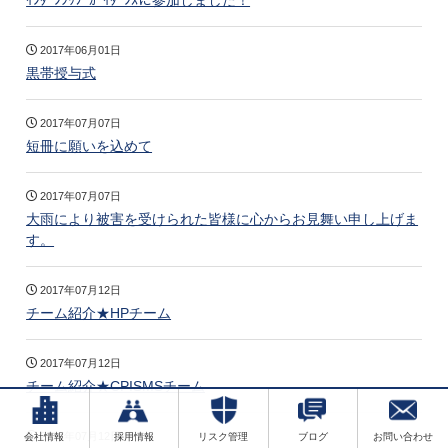
ｲﾝﾀｰﾝｼｯﾌﾟｶﾞｲﾀﾞﾝｽに参加しました！
2017年06月01日
黒帯授与式
2017年07月07日
短冊に願いを込めて
2017年07月07日
大雨により被害を受けられた皆様に心からお見舞い申し上げま
す。
2017年07月12日
チーム紹介★HPチーム
2017年07月12日
チーム紹介★CPISMSチーム
2017年07月12日
会社情報
採用情報
リスク管理
ブログ
お問い合わせ