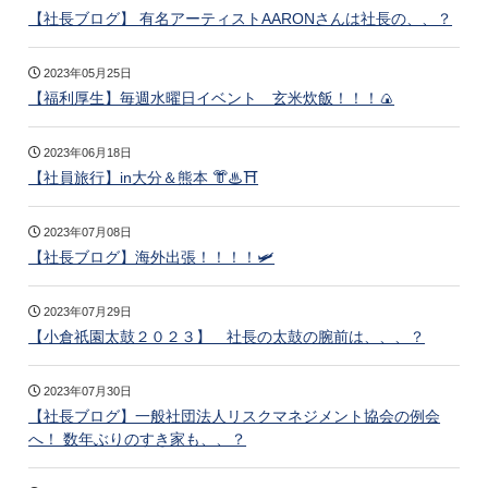
【社長ブログ】 有名アーティストAARONさんは社長の、、？
2023年05月25日
【福利厚生】毎週水曜日イベント 玄米炊飯！！！🍙
2023年06月18日
【社員旅行】in大分＆熊本 👘♨⛩
2023年07月08日
【社長ブログ】海外出張！！！！🛩
2023年07月29日
【小倉祇園太鼓２０２３】 社長の太鼓の腕前は、、、？
2023年07月30日
【社長ブログ】一般社団法人リスクマネジメント協会の例会
へ！ 数年ぶりのすき家も、、？