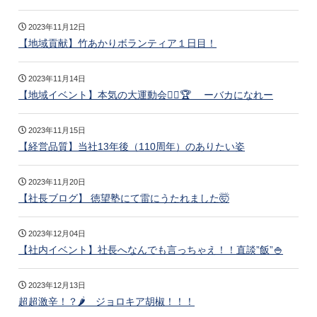
2023年11月12日
【地域貢献】竹あかりボランティア１日目！
2023年11月14日
【地域イベント】本気の大運動会🏃‍♂️🏆 ーバカになれー
2023年11月15日
【経営品質】当社13年後（110周年）のありたい姿
2023年11月20日
【社長ブログ】 徳望塾にて雷にうたれました🤯
2023年12月04日
【社内イベント】社長へなんでも言っちゃえ！！直談”飯”🍚
2023年12月13日
超超激辛！？🌶 ジョロキア胡椒！！！