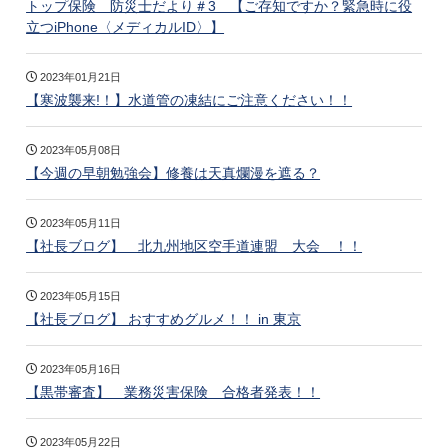
トップ保険 防災士だより＃3 【ご存知ですか？緊急時に役
立つiPhone〈メディカルID〉】
2023年01月21日
【寒波襲来!！】水道管の凍結にご注意ください！！
2023年05月08日
【今週の早朝勉強会】修養は天真爛漫を遮る？
2023年05月11日
【社長ブログ】 北九州地区空手道連盟 大会 ！！
2023年05月15日
【社長ブログ】 おすすめグルメ！！ in 東京
2023年05月16日
【黒帯審査】 業務災害保険 合格者発表！！
2023年05月22日