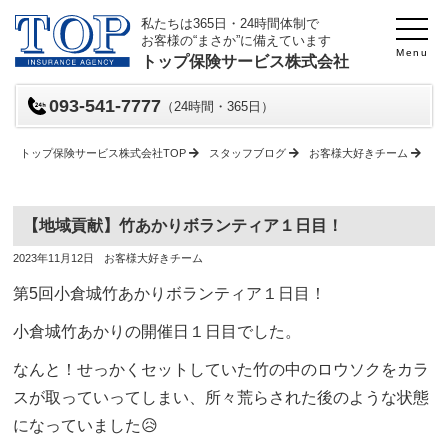
私たちは365日・24時間体制で
お客様の“まさか”に備えています
Menu
トップ保険サービス株式会社
093-541-7777
（24時間・365日）
トップ保険サービス株式会社TOP
スタッフブログ
お客様大好きチーム
【
【地域貢献】竹あかりボランティア１日目！
投
投
2023年11月12日
お客様大好きチーム
稿
稿
日
者
第5回小倉城竹あかりボランティア１日目！
小倉城竹あかりの開催日１日目でした。
なんと！せっかくセットしていた竹の中のロウソクをカラ
スが取っていってしまい、所々荒らされた後のような状態
になっていました😥