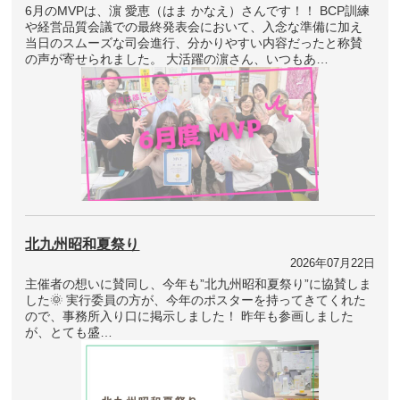
6月のMVPは、濵 愛恵（はま かなえ）さんです！！ BCP訓練
や経営品質会議での最終発表会において、入念な準備に加え
当日のスムーズな司会進行、分かりやすい内容だったと称賛
の声が寄せられました。 大活躍の濵さん、いつもあ…
北九州昭和夏祭り
2026年07月22日
主催者の想いに賛同し、今年も”北九州昭和夏祭り”に協賛しま
した🌞 実行委員の方が、今年のポスターを持ってきてくれた
ので、事務所入り口に掲示しました！ 昨年も参画しました
が、とても盛…