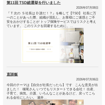
第11回 TSD総選挙を行いました
2026年07月08日
『 T 次の S 社長は D 誰だ！？』を略して【TSD】 社長に万
一のことがあった際、組織が混乱し、お客様にご迷惑とご不
安をおかけすることが トップ保険サービスではリスクと考え
ています。 このリスクを回避するために、…
直談飯
2026年07月06日
今回のテーマは【自分が社長だったら】です こんな意見が出
ました！ 樋尾さん いつでもリスタートできる会社！ 出産、
子育て、病気、介護、いろんなことがあるけど、戻ってこら
れる会社にしたい。 瀬井…