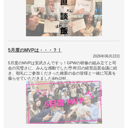
5月度のMVPは・・・？！
2026年06月22日
5月度のMVPは安武さんですっ！GPWの研修の組み立てと司
会の完璧さに、みんな感動でした🥹 昨日の経営品質会議に続
き、朝礼にご参加くださった維新の会の皆様と一緒に写真を
撮らせていただきました&#x1f4f…