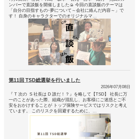
ンバーで直談飯を開催しました🍙 今回の直談飯のテーマは
「自分の目指すもの･夢について～会社に絡んだ内容～」で
す！ 自身のキャラクターでのオリジナルマ…
第11回 TSD総選挙を行いました
2026年07月08日
『 T 次の S 社長は D 誰だ！？』を略して【TSD】 社長に万
一のことがあった際、組織が混乱し、お客様にご迷惑とご不
安をおかけすることが トップ保険サービスではリスクと考え
ています。 このリスクを回避するために、…