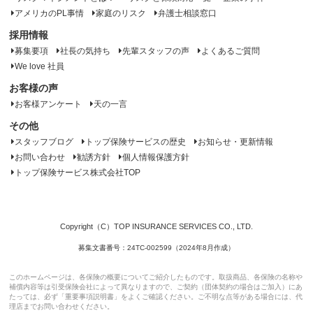
アメリカのPL事情
家庭のリスク
弁護士相談窓口
採用情報
募集要項
社長の気持ち
先輩スタッフの声
よくあるご質問
We love 社員
お客様の声
お客様アンケート
天の一言
その他
スタッフブログ
トップ保険サービスの歴史
お知らせ・更新情報
お問い合わせ
勧誘方針
個人情報保護方針
トップ保険サービス株式会社TOP
Copyright（C）TOP INSURANCE SERVICES CO., LTD.
募集文書番号：24TC-002599（2024年8月作成）
このホームページは、各保険の概要についてご紹介したものです。取扱商品、各保険の名称や
補償内容等は引受保険会社によって異なりますので、ご契約（団体契約の場合はご加入）にあ
たっては、必ず「重要事項説明書」をよくご確認ください。ご不明な点等がある場合には、代
理店までお問い合わせください。