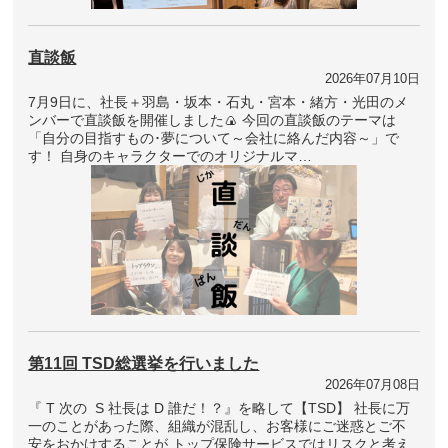
直談飯
2026年07月10日
7月9日に、社長＋羽島・坂本・石丸・宮本・緒方・光田のメ
ンバーで直談飯を開催しました🍙 今回の直談飯のテーマは
「自分の目指すもの･夢について～会社に絡んだ内容～」で
す！ 自身のキャラクターでのオリジナルマ…
第11回 TSD総選挙を行いました
2026年07月08日
『 T 次の S 社長は D 誰だ！？』を略して【TSD】 社長に万
一のことがあった際、組織が混乱し、お客様にご迷惑とご不
安をおかけすることが トップ保険サービスではリスクと考え