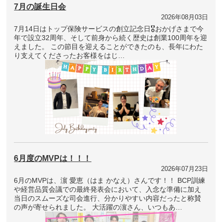
7月の誕生日会
2026年08月03日
7月14日はトップ保険サービスの創立記念日🎖おかげさまで今
年で設立32周年、そして前身から続く歴史は創業100周年を迎
えました。 この節目を迎えることができたのも、長年にわた
り支えてくださったお客様をはじ…
6月度のMVPは！！！
2026年07月23日
6月のMVPは、濵 愛恵（はま かなえ）さんです！！ BCP訓練
や経営品質会議での最終発表会において、入念な準備に加え
当日のスムーズな司会進行、分かりやすい内容だったと称賛
の声が寄せられました。 大活躍の濵さん、いつもあ…