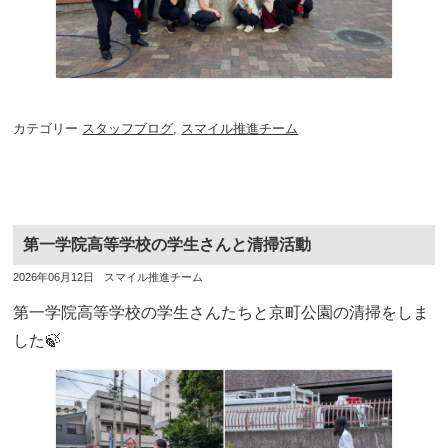
カテゴリー
スタッフブログ
,
スマイル推進チーム
第一学院高等学校の学生さんと清掃活動
投
投
2026年06月12日
スマイル推進チーム
稿
稿
日
者
第一学院高等学校の学生さんたちと京町公園の清掃をしま
した🍃