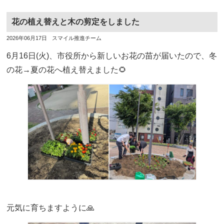
花の植え替えと木の剪定をしました
投
投
2026年06月17日
スマイル推進チーム
稿
稿
日
者
6月16日(火)、市役所から新しいお花の苗が届いたので、冬
の花→夏の花へ植え替えました🌻
元気に育ちますように🙏