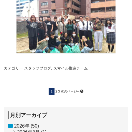
カテゴリー
スタッフブログ
,
スマイル推進チーム
投
ペ
ペ
ペ
1
2
3
次のページへ
ー
ー
稿
ー
ジ
ジ
ジ
の
ペ
ー
ジ
月別アーカイブ
送
り
2026年 (50)