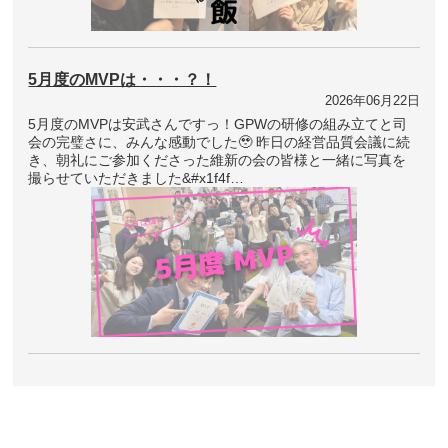
5月度のMVPは・・・？！
2026年06月22日
5月度のMVPは安武さんですっ！GPWの研修の組み立てと司
会の完璧さに、みんな感動でした🥹 昨日の経営品質会議に続
き、朝礼にご参加くださった維新の会の皆様と一緒に写真を
撮らせていただきました&#x1f4f…