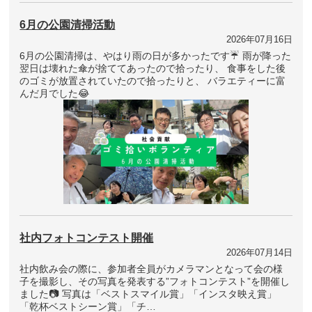
6月の公園清掃活動
2026年07月16日
6月の公園清掃は、やはり雨の日が多かったです☔ 雨が降った
翌日は壊れた傘が捨ててあったので拾ったり、 食事をした後
のゴミが放置されていたので拾ったりと、 バラエティーに富
んだ月でした😂
社内フォトコンテスト開催
2026年07月14日
社内飲み会の際に、参加者全員がカメラマンとなって会の様
子を撮影し、その写真を発表する”フォトコンテスト”を開催し
ました📷 写真は「ベストスマイル賞」「インスタ映え賞」
「乾杯ベストシーン賞」「チ…