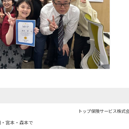
投
投
トップ保険サービス株式
稿
稿
日
者
田・宮本・森本で