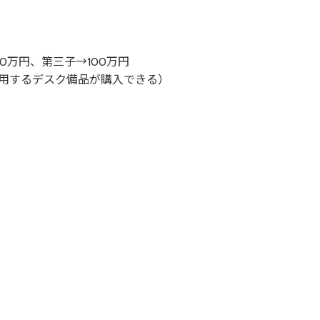
）
0万円、第三子→100万円
使用するデスク備品が購入できる）