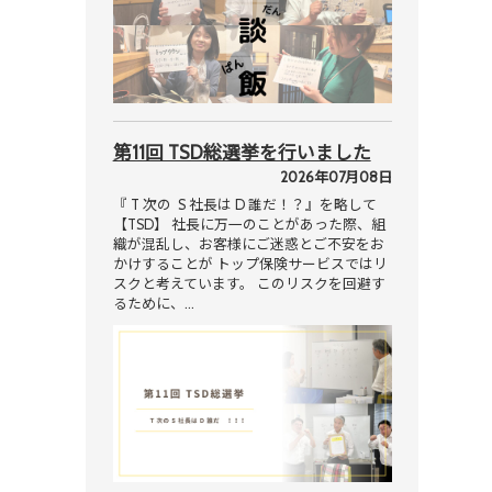
第11回 TSD総選挙を行いました
2026年07月08日
『 T 次の S 社長は D 誰だ！？』を略して
【TSD】 社長に万一のことがあった際、組
織が混乱し、お客様にご迷惑とご不安をお
かけすることが トップ保険サービスではリ
スクと考えています。 このリスクを回避す
るために、…