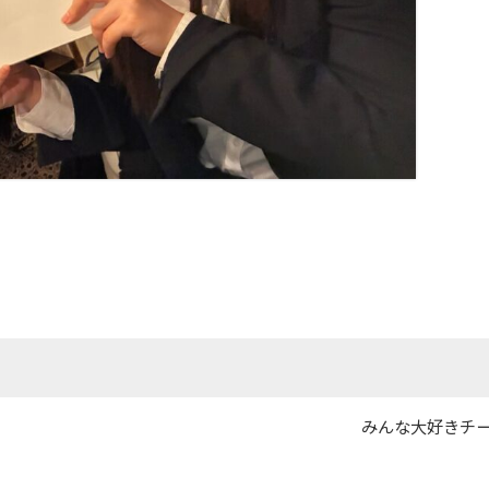
投
投
みんな大好きチ
稿
稿
日
者