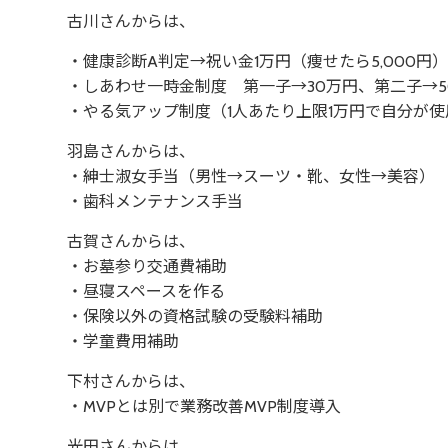
古川さんからは、
・健康診断A判定→祝い金1万円（痩せたら5,000円
・しあわせ一時金制度 第一子→30万円、第二子→5
・やる気アップ制度（1人あたり上限1万円で自分が
羽島さんからは、
・紳士淑女手当（男性→スーツ・靴、女性→美容）
・歯科メンテナンス手当
古賀さんからは、
・お墓参り交通費補助
・昼寝スペースを作る
・保険以外の資格試験の受験料補助
・学童費用補助
下村さんからは、
・MVPとは別で業務改善MVP制度導入
光田さんからは、