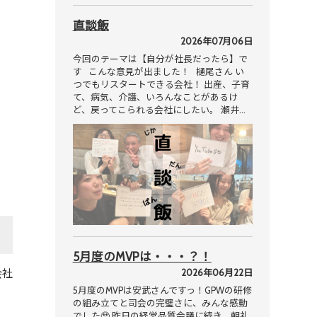
直談飯
2026年07月06日
今回のテーマは【自分が社長だったら】で
す こんな意見が出ました！ 樋尾さん い
つでもリスタートできる会社！ 出産、子育
て、病気、介護、いろんなことがあるけ
ど、戻ってこられる会社にしたい。 瀬井…
5月度のMVPは・・・？！
会社
2026年06月22日
5月度のMVPは安武さんですっ！GPWの研修
の組み立てと司会の完璧さに、みんな感動
でした🥹 昨日の経営品質会議に続き、朝礼