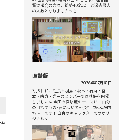
質協議会の方々、総勢40名以上と過去最大
の人数となりました✨ じ…
直談飯
2026年07月10日
7月9日に、社長＋羽島・坂本・石丸・宮
本・緒方・光田のメンバーで直談飯を開催
しました🍙 今回の直談飯のテーマは「自分
の目指すもの･夢について～会社に絡んだ内
容～」です！ 自身のキャラクターでのオリ
ジナルマ…
ーム