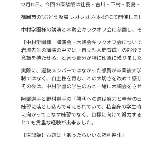
12月12日、今回の直談飯は社長・古川・下村・羽島
福岡市の”ぶどう坂場 レガレガ 六本松”にて開催しまし
中村学園様の講演と木鶏会キックオフ会に参画し、
【中村学園様 講演会・木鶏会キックオフ会につい
岩城先生の講演の中では「自立型人間育成」の部分
意識を持たせる」と言う部分が特に印象に残りまし
実際に、選抜メンバーではなかった部員が卒業後大
制ではなく、自主性を育むことの大切さを改めて感
その後は、中村学園の学生の方と一緒に木鶏会をさ
阿部選手と野村選手の「勝利への道は努力と辛苦の
練習に落とし込んで考えられていて、私自身の学生
に向かってこなす練習でなく、目標に向けて努力す
とても貴重な経験が出来ました。
【直談飯】お題は「あったらいいな福利厚生」