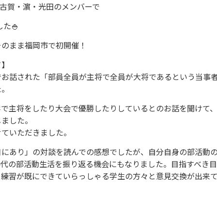
日
者
・古賀・濵・光田のメンバーで
た🍚
そのまま福岡市で初開催！
て】
でお話された「部員全員が主将で全員が大将であるという当事
た。
学で主将をしたり大会で優勝したりしているとのお話を聞けて
じました。
せていただきました。
日にあり」の対談を読んでの感想でしたが、自分自身の部活動
時代の部活動生活を振り返る機会にもなりました。目指すべき
る練習が既にできていらっしゃる学生の方々と意見交換が出来