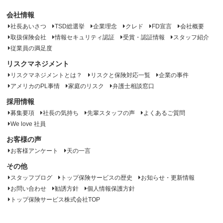
会社情報
社長あいさつ
TSD総選挙
企業理念
クレド
FD宣言
会社概要
取扱保険会社
情報セキュリティ認証
受賞・認証情報
スタッフ紹介
従業員の満足度
リスクマネジメント
リスクマネジメントとは？
リスクと保険対応一覧
企業の事件
アメリカのPL事情
家庭のリスク
弁護士相談窓口
採用情報
募集要項
社長の気持ち
先輩スタッフの声
よくあるご質問
We love 社員
お客様の声
お客様アンケート
天の一言
その他
スタッフブログ
トップ保険サービスの歴史
お知らせ・更新情報
お問い合わせ
勧誘方針
個人情報保護方針
トップ保険サービス株式会社TOP