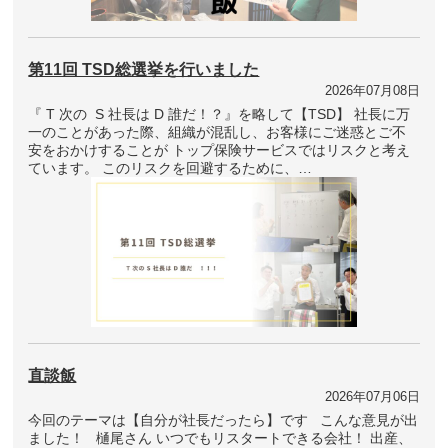
第11回 TSD総選挙を行いました
2026年07月08日
『 T 次の S 社長は D 誰だ！？』を略して【TSD】 社長に万
一のことがあった際、組織が混乱し、お客様にご迷惑とご不
安をおかけすることが トップ保険サービスではリスクと考え
ています。 このリスクを回避するために、…
直談飯
2026年07月06日
今回のテーマは【自分が社長だったら】です こんな意見が出
ました！ 樋尾さん いつでもリスタートできる会社！ 出産、