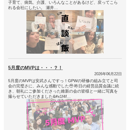
子育て、病気、介護、いろんなことがあるけど、戻ってこら
れる会社にしたい。 瀬井…
5月度のMVPは・・・？！
2026年06月22日
5月度のMVPは安武さんですっ！GPWの研修の組み立てと司
会の完璧さに、みんな感動でした🥹 昨日の経営品質会議に続
き、朝礼にご参加くださった維新の会の皆様と一緒に写真を
撮らせていただきました&#x1f4f…