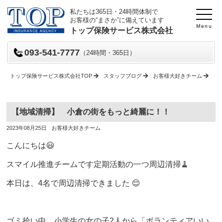
私たちは365日・24時間体制で
お客様の“まさか”に備えています
Menu
トップ保険サービス株式会社
093-541-7777
（24時間・365日）
トップ保険サービス株式会社TOP
スタッフブログ
お客様大好きチーム
【
【地域清掃】 小倉の街をもっと綺麗に！！
投
投
2023年08月25日
お客様大好きチーム
稿
稿
日
者
こんにちは😃
スマイル推進チームです定期活動の一つ周辺清掃🧹
本日は、4名で周辺清掃できました 😌
ゴミ拾い中、小学生の女の子2人から「ボランティアいい