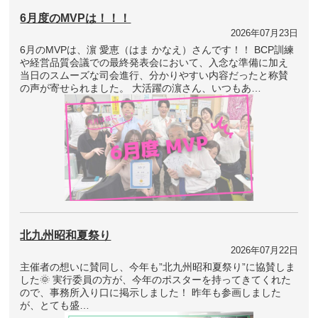
6月度のMVPは！！！
2026年07月23日
6月のMVPは、濵 愛恵（はま かなえ）さんです！！ BCP訓練
や経営品質会議での最終発表会において、入念な準備に加え
当日のスムーズな司会進行、分かりやすい内容だったと称賛
の声が寄せられました。 大活躍の濵さん、いつもあ…
北九州昭和夏祭り
2026年07月22日
主催者の想いに賛同し、今年も”北九州昭和夏祭り”に協賛しま
した🌞 実行委員の方が、今年のポスターを持ってきてくれた
ので、事務所入り口に掲示しました！ 昨年も参画しました
が、とても盛…