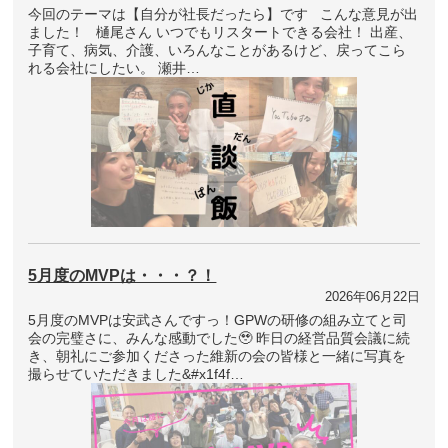
今回のテーマは【自分が社長だったら】です こんな意見が出
ました！ 樋尾さん いつでもリスタートできる会社！ 出産、
子育て、病気、介護、いろんなことがあるけど、戻ってこら
れる会社にしたい。 瀬井…
5月度のMVPは・・・？！
2026年06月22日
5月度のMVPは安武さんですっ！GPWの研修の組み立てと司
会の完璧さに、みんな感動でした🥹 昨日の経営品質会議に続
き、朝礼にご参加くださった維新の会の皆様と一緒に写真を
撮らせていただきました&#x1f4f…