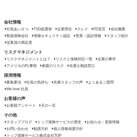
会社情報
社長あいさつ
TSD総選挙
企業理念
クレド
FD宣言
会社概要
取扱保険会社
情報セキュリティ認証
受賞・認証情報
スタッフ紹介
従業員の満足度
リスクマネジメント
リスクマネジメントとは？
リスクと保険対応一覧
企業の事件
アメリカのPL事情
家庭のリスク
弁護士相談窓口
採用情報
募集要項
社長の気持ち
先輩スタッフの声
よくあるご質問
We love 社員
お客様の声
お客様アンケート
天の一言
その他
スタッフブログ
トップ保険サービスの歴史
お知らせ・更新情報
お問い合わせ
勧誘方針
個人情報保護方針
トップ保険サービス株式会社TOP