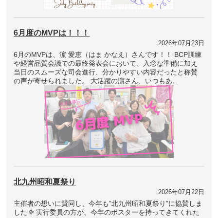
6月度のMVPは！！！
2026年07月23日
6月のMVPは、濵 愛恵（はま かなえ）さんです！！ BCP訓練
や経営品質会議での最終発表会において、入念な準備に加え
当日のスムーズな司会進行、分かりやすい内容だったと称賛
の声が寄せられました。 大活躍の濵さん、いつもあ…
北九州昭和夏祭り
2026年07月22日
主催者の想いに賛同し、今年も”北九州昭和夏祭り”に協賛しま
した🌞 実行委員の方が、今年のポスターを持ってきてくれた