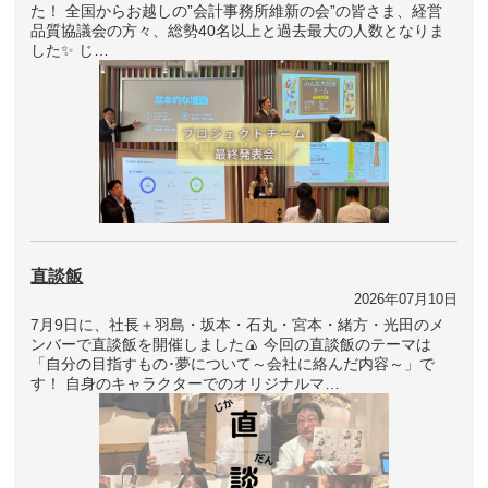
た！ 全国からお越しの”会計事務所維新の会”の皆さま、経営
品質協議会の方々、総勢40名以上と過去最大の人数となりま
した✨ じ…
直談飯
2026年07月10日
7月9日に、社長＋羽島・坂本・石丸・宮本・緒方・光田のメ
ンバーで直談飯を開催しました🍙 今回の直談飯のテーマは
「自分の目指すもの･夢について～会社に絡んだ内容～」で
す！ 自身のキャラクターでのオリジナルマ…