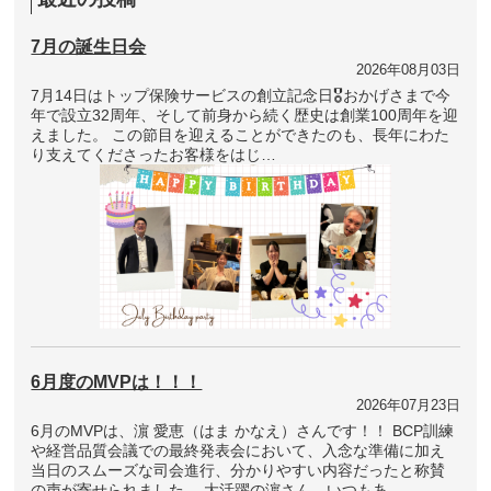
7月の誕生日会
2026年08月03日
7月14日はトップ保険サービスの創立記念日🎖おかげさまで今
年で設立32周年、そして前身から続く歴史は創業100周年を迎
えました。 この節目を迎えることができたのも、長年にわた
り支えてくださったお客様をはじ…
6月度のMVPは！！！
2026年07月23日
6月のMVPは、濵 愛恵（はま かなえ）さんです！！ BCP訓練
や経営品質会議での最終発表会において、入念な準備に加え
当日のスムーズな司会進行、分かりやすい内容だったと称賛
の声が寄せられました。 大活躍の濵さん、いつもあ…