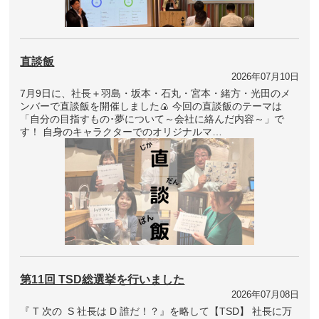
直談飯
2026年07月10日
7月9日に、社長＋羽島・坂本・石丸・宮本・緒方・光田のメ
ンバーで直談飯を開催しました🍙 今回の直談飯のテーマは
「自分の目指すもの･夢について～会社に絡んだ内容～」で
す！ 自身のキャラクターでのオリジナルマ…
第11回 TSD総選挙を行いました
2026年07月08日
『 T 次の S 社長は D 誰だ！？』を略して【TSD】 社長に万