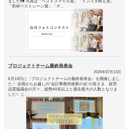
ました📷 写真は「ベストスマイル賞」「インスタ映え賞」
「乾杯ベストシーン賞」「チ…
プロジェクトチーム最終発表会
2026年07月13日
6月18日に〈プロジェクトチームの最終発表会〉を開催しまし
た！ 全国からお越しの”会計事務所維新の会”の皆さま、経営
品質協議会の方々、総勢40名以上と過去最大の人数となりま
した✨ じ…