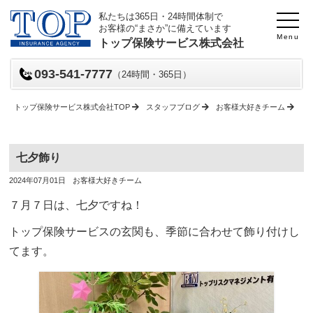
私たちは365日・24時間体制で
お客様の“まさか”に備えています
Menu
トップ保険サービス株式会社
093-541-7777
（24時間・365日）
トップ保険サービス株式会社TOP
スタッフブログ
お客様大好きチーム
七
七夕飾り
投
投
2024年07月01日
お客様大好きチーム
稿
稿
日
者
７月７日は、七夕ですね！
トップ保険サービスの玄関も、季節に合わせて飾り付けし
てます。