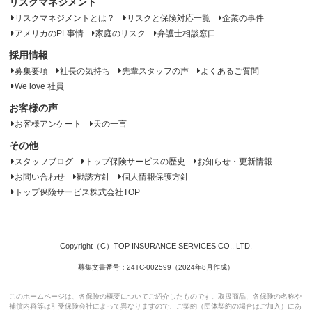
リスクマネジメント
リスクマネジメントとは？
リスクと保険対応一覧
企業の事件
アメリカのPL事情
家庭のリスク
弁護士相談窓口
採用情報
募集要項
社長の気持ち
先輩スタッフの声
よくあるご質問
We love 社員
お客様の声
お客様アンケート
天の一言
その他
スタッフブログ
トップ保険サービスの歴史
お知らせ・更新情報
お問い合わせ
勧誘方針
個人情報保護方針
トップ保険サービス株式会社TOP
Copyright（C）TOP INSURANCE SERVICES CO., LTD.
募集文書番号：24TC-002599（2024年8月作成）
このホームページは、各保険の概要についてご紹介したものです。取扱商品、各保険の名称や
補償内容等は引受保険会社によって異なりますので、ご契約（団体契約の場合はご加入）にあ