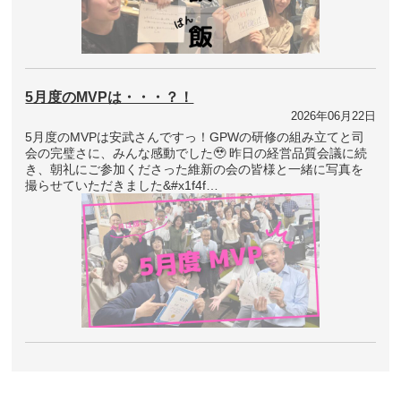
5月度のMVPは・・・？！
2026年06月22日
5月度のMVPは安武さんですっ！GPWの研修の組み立てと司
会の完璧さに、みんな感動でした🥹 昨日の経営品質会議に続
き、朝礼にご参加くださった維新の会の皆様と一緒に写真を
撮らせていただきました&#x1f4f…