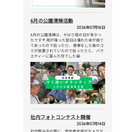
6月の公園清掃活動
2026年07月16日
6月の公園清掃は、やはり雨の日が多かっ
たです☔ 雨が降った翌日は壊れた傘が捨て
てあったので拾ったり、 食事をした後のゴ
ミが放置されていたので拾ったりと、 バラ
エティーに富んだ月でした😂
社内フォトコンテスト開催
2026年07月14日
社内飲み会の際に、参加者全員がカメラマ