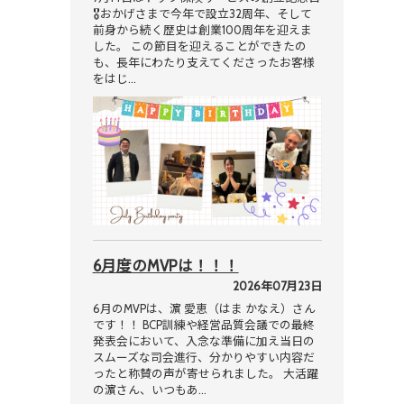
🎖おかげさまで今年で設立32周年、そして
前身から続く歴史は創業100周年を迎えま
した。 この節目を迎えることができたの
も、長年にわたり支えてくださったお客様
をはじ…
6月度のMVPは！！！
2026年07月23日
6月のMVPは、濵 愛恵（はま かなえ）さん
です！！ BCP訓練や経営品質会議での最終
発表会において、入念な準備に加え当日の
スムーズな司会進行、分かりやすい内容だ
ったと称賛の声が寄せられました。 大活躍
の濵さん、いつもあ…