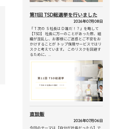
第11回 TSD総選挙を行いました
2026年07月08日
『 T 次の S 社長は D 誰だ！？』を略して
【TSD】 社長に万一のことがあった際、組
織が混乱し、お客様にご迷惑とご不安をお
かけすることが トップ保険サービスではリ
スクと考えています。 このリスクを回避す
るために、…
直談飯
2026年07月06日
今回のテーマは【自分が社長だったら】で