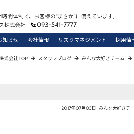
24時間体制で、お客様の“まさか”に備えています。
093-541-7777
ビス株式会社
お知らせ
会社情報
リスクマネジメント
採用情
株式会社TOP
スタッフブログ
みんな大好きチーム
投
投
2017年07月03日
みんな大好きチ
稿
稿
日
者