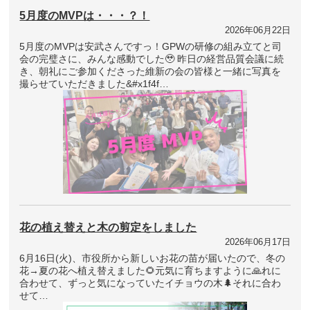
5月度のMVPは・・・？！
2026年06月22日
5月度のMVPは安武さんですっ！GPWの研修の組み立てと司
会の完璧さに、みんな感動でした🥹 昨日の経営品質会議に続
き、朝礼にご参加くださった維新の会の皆様と一緒に写真を
撮らせていただきました&#x1f4f…
花の植え替えと木の剪定をしました
2026年06月17日
6月16日(火)、市役所から新しいお花の苗が届いたので、冬の
花→夏の花へ植え替えました🌻元気に育ちますように🙏れに
合わせて、ずっと気になっていたイチョウの木🌲それに合わ
せて…