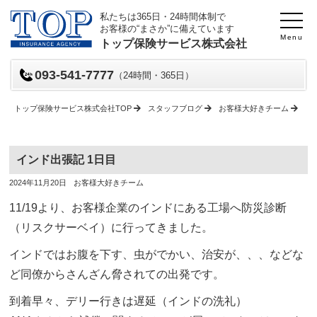
私たちは365日・24時間体制で
お客様の“まさか”に備えています
Menu
トップ保険サービス株式会社
093-541-7777
（24時間・365日）
トップ保険サービス株式会社TOP
スタッフブログ
お客様大好きチーム
イ
インド出張記 1日目
投
投
2024年11月20日
お客様大好きチーム
稿
稿
日
者
11/19より、お客様企業のインドにある工場へ防災診断
（リスクサーベイ）に行ってきました。
インドではお腹を下す、虫がでかい、治安が、、、などな
ど同僚からさんざん脅されての出発です。
到着早々、デリー行きは遅延（インドの洗礼）