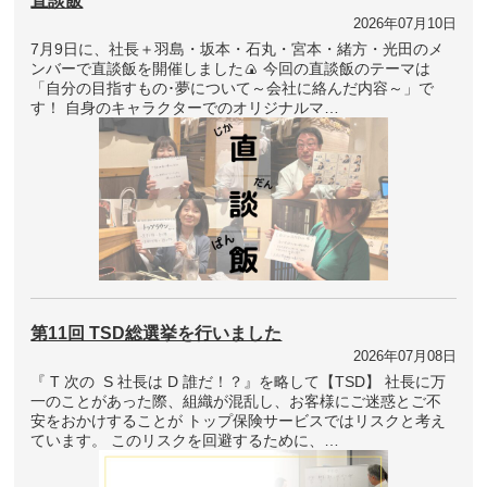
直談飯
2026年07月10日
7月9日に、社長＋羽島・坂本・石丸・宮本・緒方・光田のメ
ンバーで直談飯を開催しました🍙 今回の直談飯のテーマは
「自分の目指すもの･夢について～会社に絡んだ内容～」で
す！ 自身のキャラクターでのオリジナルマ…
第11回 TSD総選挙を行いました
2026年07月08日
『 T 次の S 社長は D 誰だ！？』を略して【TSD】 社長に万
一のことがあった際、組織が混乱し、お客様にご迷惑とご不
安をおかけすることが トップ保険サービスではリスクと考え
ています。 このリスクを回避するために、…