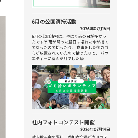
森
6月の公園清掃活動
2026年07月16日
6月の公園清掃は、やはり雨の日が多かっ
たです☔ 雨が降った翌日は壊れた傘が捨て
てあったので拾ったり、 食事をした後のゴ
ミが放置されていたので拾ったりと、 バラ
エティーに富んだ月でした😂
社内フォトコンテスト開催
2026年07月14日
社内飲み会の際に、参加者全員がカメラマ