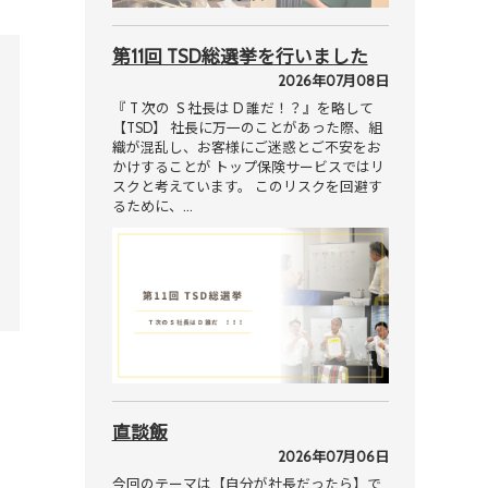
第11回 TSD総選挙を行いました
2026年07月08日
『 T 次の S 社長は D 誰だ！？』を略して
【TSD】 社長に万一のことがあった際、組
織が混乱し、お客様にご迷惑とご不安をお
かけすることが トップ保険サービスではリ
スクと考えています。 このリスクを回避す
るために、…
直談飯
2026年07月06日
今回のテーマは【自分が社長だったら】で