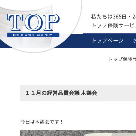
私たちは365日・
トップ保険サー
トップページ
トップ保険サ
１１月の経営品質会議 木鶏会
今日は木鶏会です！