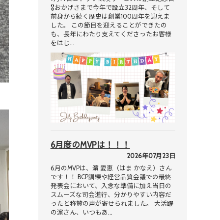
🎖おかげさまで今年で設立32周年、そして
前身から続く歴史は創業100周年を迎えま
した。 この節目を迎えることができたの
も、長年にわたり支えてくださったお客様
をはじ…
6月度のMVPは！！！
2026年07月23日
6月のMVPは、濵 愛恵（はま かなえ）さん
です！！ BCP訓練や経営品質会議での最終
発表会において、入念な準備に加え当日の
スムーズな司会進行、分かりやすい内容だ
ったと称賛の声が寄せられました。 大活躍
の濵さん、いつもあ…