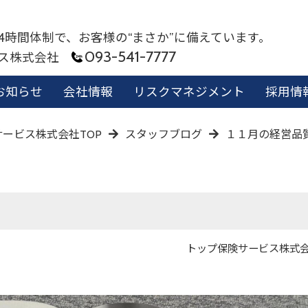
24時間体制で、お客様の“まさか”に備えています。
093-541-7777
ビス株式会社
お知らせ
会社情報
リスクマネジメント
採用情
ービス株式会社TOP
スタッフブログ
１１月の経営品
投
投
トップ保険サービス株式
稿
稿
日
者