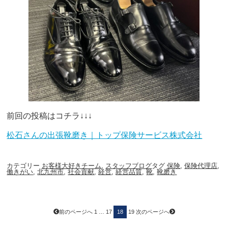
前回の投稿はコチラ↓↓↓
松石さんの出張靴磨き｜トップ保険サービス株式会社
カテゴリー
お客様大好きチーム
,
スタッフブログ
タグ
保険
,
保険代理店
,
働きがい
,
北九州市
,
社会貢献
,
経営
,
経営品質
,
靴
,
靴磨き
投
ペ
ペ
ペ
ペ
前のページへ
1
…
17
18
19
次のページへ
ー
ー
ー
稿
ー
ジ
ジ
ジ
ジ
の