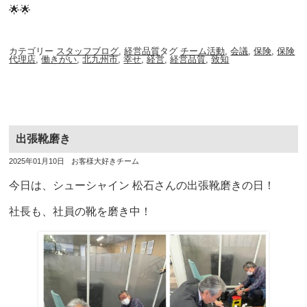
🌟🌟
カテゴリー
スタッフブログ
,
経営品質
タグ
チーム活動
,
会議
,
保険
,
保険
代理店
,
働きがい
,
北九州市
,
幸せ
,
経営
,
経営品質
,
致知
出張靴磨き
投
投
2025年01月10日
お客様大好きチーム
稿
稿
日
者
今日は、シューシャイン 松石さんの出張靴磨きの日！
社長も、社員の靴を磨き中！