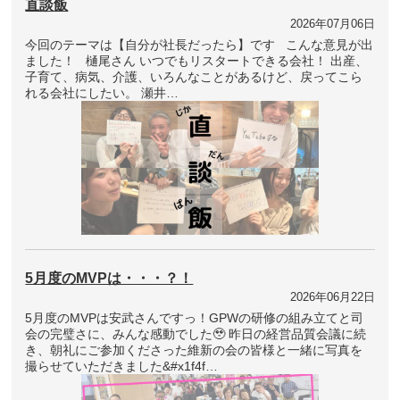
直談飯
2026年07月06日
今回のテーマは【自分が社長だったら】です こんな意見が出
ました！ 樋尾さん いつでもリスタートできる会社！ 出産、
子育て、病気、介護、いろんなことがあるけど、戻ってこら
れる会社にしたい。 瀬井…
5月度のMVPは・・・？！
2026年06月22日
5月度のMVPは安武さんですっ！GPWの研修の組み立てと司
会の完璧さに、みんな感動でした🥹 昨日の経営品質会議に続
き、朝礼にご参加くださった維新の会の皆様と一緒に写真を
撮らせていただきました&#x1f4f…