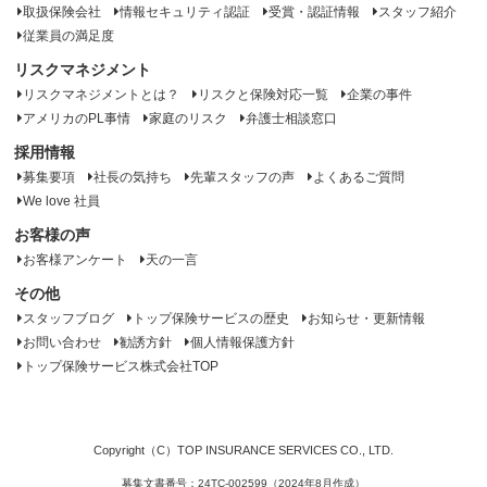
取扱保険会社
情報セキュリティ認証
受賞・認証情報
スタッフ紹介
従業員の満足度
リスクマネジメント
リスクマネジメントとは？
リスクと保険対応一覧
企業の事件
アメリカのPL事情
家庭のリスク
弁護士相談窓口
採用情報
募集要項
社長の気持ち
先輩スタッフの声
よくあるご質問
We love 社員
お客様の声
お客様アンケート
天の一言
その他
スタッフブログ
トップ保険サービスの歴史
お知らせ・更新情報
お問い合わせ
勧誘方針
個人情報保護方針
トップ保険サービス株式会社TOP
Copyright（C）TOP INSURANCE SERVICES CO., LTD.
募集文書番号：24TC-002599（2024年8月作成）