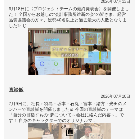
2026年07月13日
6月18日に〈プロジェクトチームの最終発表会〉を開催しまし
た！ 全国からお越しの”会計事務所維新の会”の皆さま、経営
品質協議会の方々、総勢40名以上と過去最大の人数となりま
した✨ じ…
直談飯
2026年07月10日
7月9日に、社長＋羽島・坂本・石丸・宮本・緒方・光田のメ
ンバーで直談飯を開催しました🍙 今回の直談飯のテーマは
「自分の目指すもの･夢について～会社に絡んだ内容～」で
す！ 自身のキャラクターでのオリジナルマ…