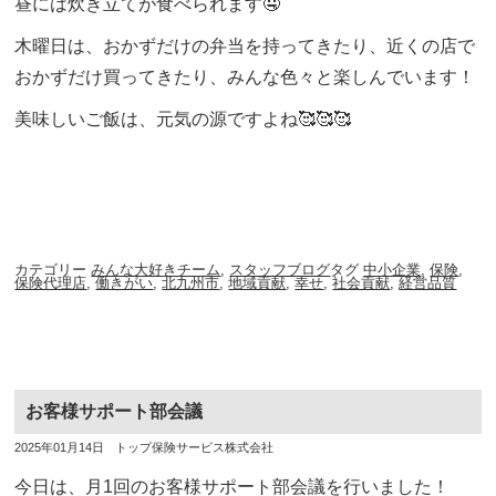
昼には炊き立てが食べられます🤤
木曜日は、おかずだけの弁当を持ってきたり、近くの店で
おかずだけ買ってきたり、みんな色々と楽しんでいます！
美味しいご飯は、元気の源ですよね🥰🥰🥰
カテゴリー
みんな大好きチーム
,
スタッフブログ
タグ
中小企業
,
保険
,
保険代理店
,
働きがい
,
北九州市
,
地域貢献
,
幸せ
,
社会貢献
,
経営品質
お客様サポート部会議
投
投
2025年01月14日
トップ保険サービス株式会社
稿
稿
日
者
今日は、月1回のお客様サポート部会議を行いました！