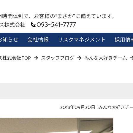
24時間体制で、お客様の“まさか”に備えています。
093-541-7777
ビス株式会社
お知らせ
会社情報
リスクマネジメント
採用情
株式会社TOP
スタッフブログ
みんな大好きチーム
投
投
2018年09月20日
みんな大好きチ
稿
稿
日
者