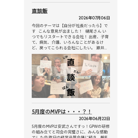
直談飯
2026年07月06日
今回のテーマは【自分が社長だったら】で
す こんな意見が出ました！ 樋尾さん い
つでもリスタートできる会社！ 出産、子育
て、病気、介護、いろんなことがあるけ
ど、戻ってこられる会社にしたい。 瀬井…
5月度のMVPは・・・？！
2026年06月22日
5月度のMVPは安武さんですっ！GPWの研修
の組み立てと司会の完璧さに、みんな感動
でした🥹 昨日の経営品質会議に続き、朝礼