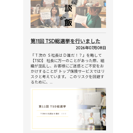
第11回 TSD総選挙を行いました
2026年07月08日
『 T 次の S 社長は D 誰だ！？』を略して
【TSD】 社長に万一のことがあった際、組
織が混乱し、お客様にご迷惑とご不安をお
かけすることが トップ保険サービスではリ
スクと考えています。 このリスクを回避す
るために、…