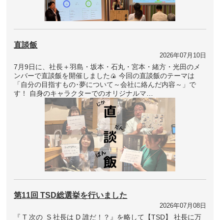
直談飯
2026年07月10日
7月9日に、社長＋羽島・坂本・石丸・宮本・緒方・光田のメ
ンバーで直談飯を開催しました🍙 今回の直談飯のテーマは
「自分の目指すもの･夢について～会社に絡んだ内容～」で
す！ 自身のキャラクターでのオリジナルマ…
第11回 TSD総選挙を行いました
2026年07月08日
『 T 次の S 社長は D 誰だ！？』を略して【TSD】 社長に万