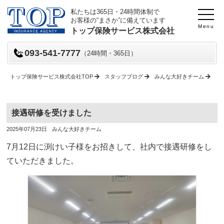
私たちは365日・24時間体制で
お客様の“まさか”に備えています
Menu
トップ保険サービス株式会社
093-541-7777
（24時間・365日）
トップ保険サービス株式会社TOP
スタッフブログ
みんな大好きチーム
接
接遇研修を受けました
投
投
2025年07月23日
みんな大好きチーム
稿
稿
日
者
7月12日に渕けい子様をお招きして、社内で接遇研修をし
ていただきました。