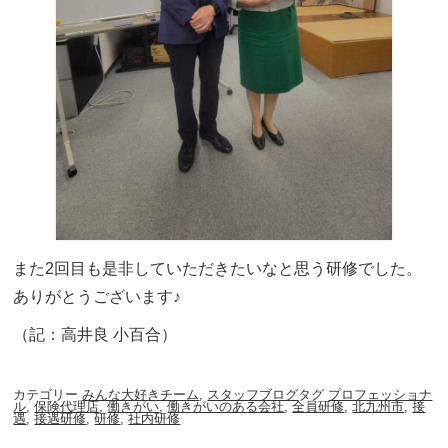
また2回目も是非していただきたいなと思う研修でした。
ありがとうございます♪
（記：高井良 小百合）
カテゴリー
みんな大好きチーム
,
スタッフブログ
タグ
プロフェッショナ
ル
,
保険代理店
,
働きがい
,
働きがいのある会社
,
全員研修
,
北九州市
,
接
遇
,
接遇研修
,
研修
,
社内研修