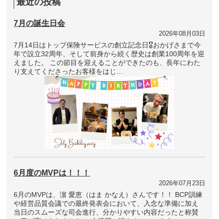
最近の投稿
7月の誕生日会
2026年08月03日
7月14日はトップ保険サービスの創立記念日🎖おかげさまで今
年で設立32周年、そして前身から続く歴史は創業100周年を迎
えました。 この節目を迎えることができたのも、長年にわた
り支えてくださったお客様をはじ…
6月度のMVPは！！！
2026年07月23日
6月のMVPは、濵 愛恵（はま かなえ）さんです！！ BCP訓練
や経営品質会議での最終発表会において、入念な準備に加え
当日のスムーズな司会進行、分かりやすい内容だったと称賛