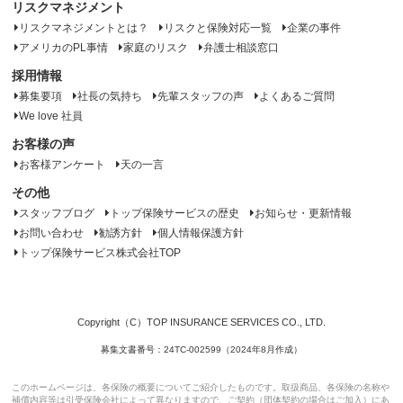
リスクマネジメント
リスクマネジメントとは？
リスクと保険対応一覧
企業の事件
アメリカのPL事情
家庭のリスク
弁護士相談窓口
採用情報
募集要項
社長の気持ち
先輩スタッフの声
よくあるご質問
We love 社員
お客様の声
お客様アンケート
天の一言
その他
スタッフブログ
トップ保険サービスの歴史
お知らせ・更新情報
お問い合わせ
勧誘方針
個人情報保護方針
トップ保険サービス株式会社TOP
Copyright（C）TOP INSURANCE SERVICES CO., LTD.
募集文書番号：24TC-002599（2024年8月作成）
このホームページは、各保険の概要についてご紹介したものです。取扱商品、各保険の名称や
補償内容等は引受保険会社によって異なりますので、ご契約（団体契約の場合はご加入）にあ