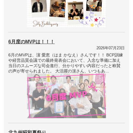
6月度のMVPは！！！
2026年07月23日
6月のMVPは、濵 愛恵（はま かなえ）さんです！！ BCP訓練
や経営品質会議での最終発表会において、入念な準備に加え
当日のスムーズな司会進行、分かりやすい内容だったと称賛
の声が寄せられました。 大活躍の濵さん、いつもあ…
北九州昭和夏祭り