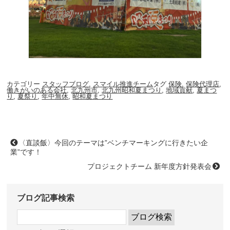
カテゴリー
スタッフブログ
,
スマイル推進チーム
タグ
保険
,
保険代理店
,
働きがいのある会社
,
北九州市
,
北九州昭和夏まつり
,
地域貢献
,
夏まつ
り
,
夏祭り
,
年中無休
,
昭和夏まつり
〈直談飯〉今回のテーマは”ベンチマーキングに行きたい企
業”です！
プロジェクトチーム 新年度方針発表会
ブログ記事検索