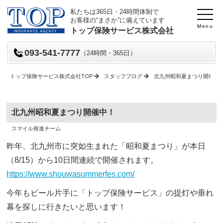
私たちは365日・24時間体制で
お客様の“まさか”に備えています
Menu
トップ保険サービス株式会社
093-541-7777
（24時間・365日）
トップ保険サービス株式会社TOP
スタッフブログ
北九州昭和夏まつり開催中
北九州昭和夏まつり開催中！
投
投
スマイル推進チーム
稿
稿
日
者
昨年、北九州市に突如生まれた「昭和夏まつり」が本日
（8/15）から10日間連続で開催されます。
https://www.shouwasummerfes.com/
今年もビール片手に「トップ保険サービス」の提灯や垂れ
幕を探しに行きたいと思います！