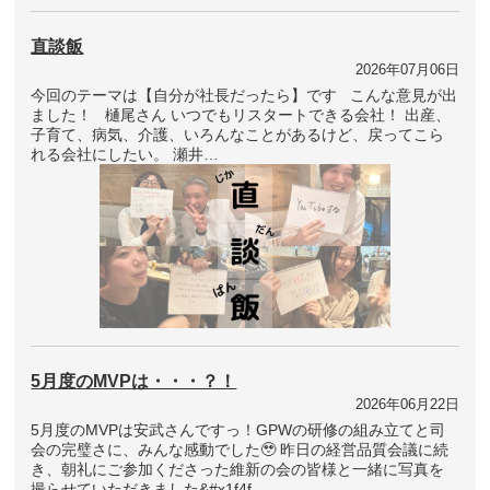
直談飯
2026年07月06日
今回のテーマは【自分が社長だったら】です こんな意見が出
ました！ 樋尾さん いつでもリスタートできる会社！ 出産、
子育て、病気、介護、いろんなことがあるけど、戻ってこら
れる会社にしたい。 瀬井…
5月度のMVPは・・・？！
2026年06月22日
5月度のMVPは安武さんですっ！GPWの研修の組み立てと司
会の完璧さに、みんな感動でした🥹 昨日の経営品質会議に続
き、朝礼にご参加くださった維新の会の皆様と一緒に写真を
撮らせていただきました&#x1f4f…