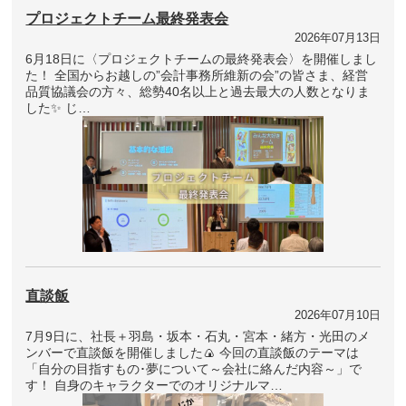
プロジェクトチーム最終発表会
2026年07月13日
6月18日に〈プロジェクトチームの最終発表会〉を開催しまし
た！ 全国からお越しの”会計事務所維新の会”の皆さま、経営
品質協議会の方々、総勢40名以上と過去最大の人数となりま
した✨ じ…
直談飯
2026年07月10日
7月9日に、社長＋羽島・坂本・石丸・宮本・緒方・光田のメ
ンバーで直談飯を開催しました🍙 今回の直談飯のテーマは
「自分の目指すもの･夢について～会社に絡んだ内容～」で
す！ 自身のキャラクターでのオリジナルマ…