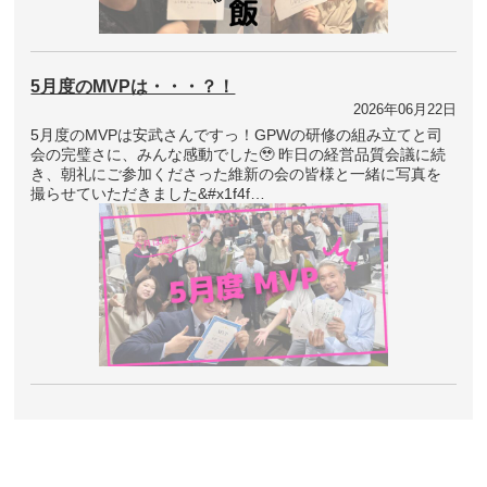
5月度のMVPは・・・？！
2026年06月22日
5月度のMVPは安武さんですっ！GPWの研修の組み立てと司
会の完璧さに、みんな感動でした🥹 昨日の経営品質会議に続
き、朝礼にご参加くださった維新の会の皆様と一緒に写真を
撮らせていただきました&#x1f4f…