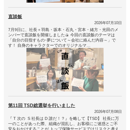
直談飯
2026年07月10日
7月9日に、社長＋羽島・坂本・石丸・宮本・緒方・光田のメ
ンバーで直談飯を開催しました🍙 今回の直談飯のテーマは
「自分の目指すもの･夢について～会社に絡んだ内容～」で
す！ 自身のキャラクターでのオリジナルマ…
第11回 TSD総選挙を行いました
2026年07月08日
『 T 次の S 社長は D 誰だ！？』を略して【TSD】 社長に万
一のことがあった際、組織が混乱し、お客様にご迷惑とご不
安をおかけすることが トップ保険サービスではリスクと考え