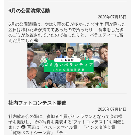
6月の公園清掃活動
2026年07月16日
6月の公園清掃は、やはり雨の日が多かったです☔ 雨が降った
翌日は壊れた傘が捨ててあったので拾ったり、 食事をした後
のゴミが放置されていたので拾ったりと、 バラエティーに富
んだ月でした😂
社内フォトコンテスト開催
2026年07月14日
社内飲み会の際に、参加者全員がカメラマンとなって会の様
子を撮影し、その写真を発表する”フォトコンテスト”を開催し
ました📷 写真は「ベストスマイル賞」「インスタ映え賞」
「乾杯ベストシーン賞」「チ…