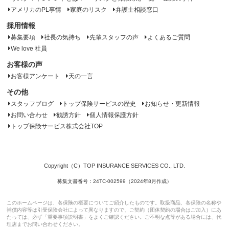
アメリカのPL事情
家庭のリスク
弁護士相談窓口
採用情報
募集要項
社長の気持ち
先輩スタッフの声
よくあるご質問
We love 社員
お客様の声
お客様アンケート
天の一言
その他
スタッフブログ
トップ保険サービスの歴史
お知らせ・更新情報
お問い合わせ
勧誘方針
個人情報保護方針
トップ保険サービス株式会社TOP
Copyright（C）TOP INSURANCE SERVICES CO., LTD.
募集文書番号：24TC-002599（2024年8月作成）
このホームページは、各保険の概要についてご紹介したものです。取扱商品、各保険の名称や
補償内容等は引受保険会社によって異なりますので、ご契約（団体契約の場合はご加入）にあ
たっては、必ず「重要事項説明書」をよくご確認ください。ご不明な点等がある場合には、代
理店までお問い合わせください。