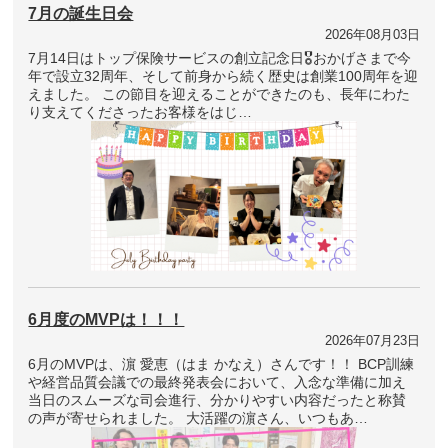
7月の誕生日会
2026年08月03日
7月14日はトップ保険サービスの創立記念日🎖おかげさまで今
年で設立32周年、そして前身から続く歴史は創業100周年を迎
えました。 この節目を迎えることができたのも、長年にわた
り支えてくださったお客様をはじ…
6月度のMVPは！！！
2026年07月23日
6月のMVPは、濵 愛恵（はま かなえ）さんです！！ BCP訓練
や経営品質会議での最終発表会において、入念な準備に加え
当日のスムーズな司会進行、分かりやすい内容だったと称賛
の声が寄せられました。 大活躍の濵さん、いつもあ…