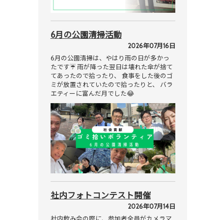
6月の公園清掃活動
2026年07月16日
6月の公園清掃は、やはり雨の日が多かっ
たです☔ 雨が降った翌日は壊れた傘が捨て
てあったので拾ったり、 食事をした後のゴ
ミが放置されていたので拾ったりと、 バラ
エティーに富んだ月でした😂
社内フォトコンテスト開催
2026年07月14日
社内飲み会の際に、参加者全員がカメラマ