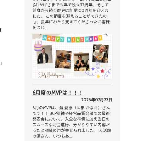
🎖おかげさまで今年で設立32周年、そして
前身から続く歴史は創業100周年を迎えま
した。 この節目を迎えることができたの
も、長年にわたり支えてくださったお客様
をはじ…
組
ド」
6月度のMVPは！！！
2026年07月23日
6月のMVPは、濵 愛恵（はま かなえ）さん
です！！ BCP訓練や経営品質会議での最終
発表会において、入念な準備に加え当日の
スムーズな司会進行、分かりやすい内容だ
ったと称賛の声が寄せられました。 大活躍
の濵さん、いつもあ…