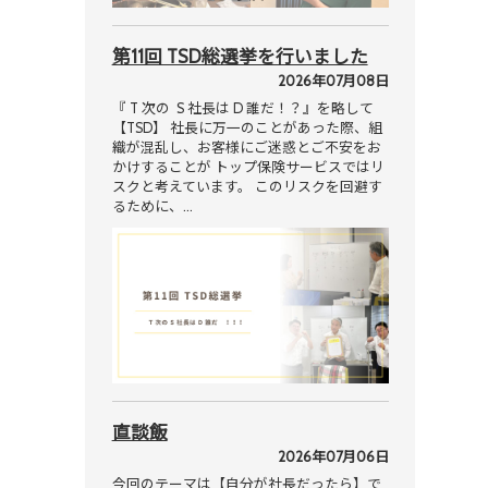
第11回 TSD総選挙を行いました
2026年07月08日
『 T 次の S 社長は D 誰だ！？』を略して
【TSD】 社長に万一のことがあった際、組
織が混乱し、お客様にご迷惑とご不安をお
かけすることが トップ保険サービスではリ
スクと考えています。 このリスクを回避す
るために、…
直談飯
2026年07月06日
今回のテーマは【自分が社長だったら】で