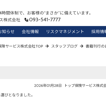
24時間体制で、お客様の“まさか”に備えています。
093-541-7777
ビス株式会社
お知らせ
会社情報
リスクマネジメント
採用情
保険サービス株式会社TOP
スタッフブログ
書籍刊行の
投
投
2026年01月28日
トップ保険サービス株式
稿
稿
日
者
る運びとなりました。