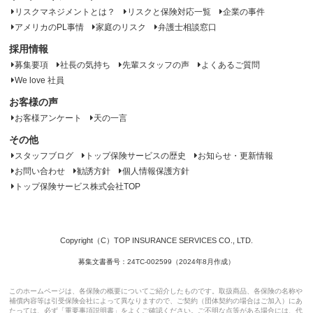
リスクマネジメントとは？
リスクと保険対応一覧
企業の事件
アメリカのPL事情
家庭のリスク
弁護士相談窓口
採用情報
募集要項
社長の気持ち
先輩スタッフの声
よくあるご質問
We love 社員
お客様の声
お客様アンケート
天の一言
その他
スタッフブログ
トップ保険サービスの歴史
お知らせ・更新情報
お問い合わせ
勧誘方針
個人情報保護方針
トップ保険サービス株式会社TOP
Copyright（C）TOP INSURANCE SERVICES CO., LTD.
募集文書番号：24TC-002599（2024年8月作成）
このホームページは、各保険の概要についてご紹介したものです。取扱商品、各保険の名称や
補償内容等は引受保険会社によって異なりますので、ご契約（団体契約の場合はご加入）にあ
たっては、必ず「重要事項説明書」をよくご確認ください。ご不明な点等がある場合には、代