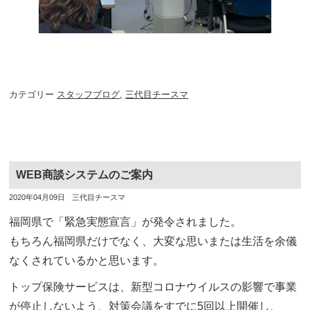
カテゴリー
スタッフブログ
,
三代目チースマ
WEB商談システムのご案内
投
投
2020年04月09日
三代目チースマ
稿
稿
日
者
福岡県で「緊急実態宣言」が発令されました。
もちろん福岡県だけでなく、大変な思いまたは生活を余儀
なくされているかと思います。
トップ保険サービスは、新型コロナウイルスの影響で事業
が停止しないよう、対策会議をすでに5回以上開催し、