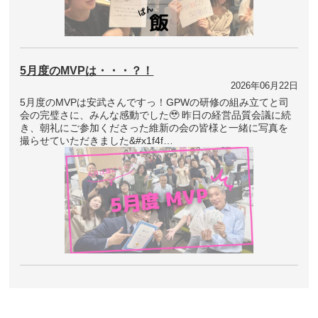
5月度のMVPは・・・？！
2026年06月22日
5月度のMVPは安武さんですっ！GPWの研修の組み立てと司
会の完璧さに、みんな感動でした🥹 昨日の経営品質会議に続
き、朝礼にご参加くださった維新の会の皆様と一緒に写真を
撮らせていただきました&#x1f4f…