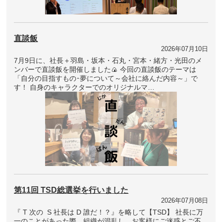
直談飯
2026年07月10日
7月9日に、社長＋羽島・坂本・石丸・宮本・緒方・光田のメ
ンバーで直談飯を開催しました🍙 今回の直談飯のテーマは
「自分の目指すもの･夢について～会社に絡んだ内容～」で
す！ 自身のキャラクターでのオリジナルマ…
第11回 TSD総選挙を行いました
2026年07月08日
『 T 次の S 社長は D 誰だ！？』を略して【TSD】 社長に万
一のことがあった際、組織が混乱し、お客様にご迷惑とご不