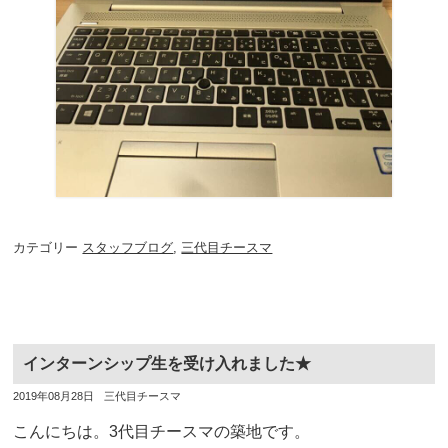
カテゴリー
スタッフブログ
,
三代目チースマ
インターンシップ生を受け入れました★
投
投
2019年08月28日
三代目チースマ
稿
稿
日
者
こんにちは。3代目チースマの築地です。