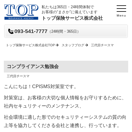
私たちは365日・24時間体制で
お客様の“まさか”に備えています
Menu
トップ保険サービス株式会社
093-541-7777
（24時間・365日）
トップ保険サービス株式会社TOP
スタッフブログ
三代目チースマ
コンプライアンス勉強会
投
投
三代目チースマ
稿
稿
日
者
こんにちは！CPISMS対策室です。
対策室は、お客様の大切な個人情報をお守りするために、
社内セキュリティーのメンテナンス、
社会環境に適した形でのセキュリティーシステムの質の向
上等を協力してくださる会社と連携し、行っています。