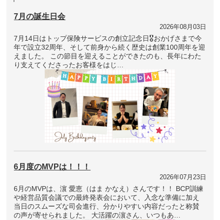
7月の誕生日会
2026年08月03日
7月14日はトップ保険サービスの創立記念日🎖おかげさまで今
年で設立32周年、そして前身から続く歴史は創業100周年を迎
えました。 この節目を迎えることができたのも、長年にわた
り支えてくださったお客様をはじ…
6月度のMVPは！！！
2026年07月23日
6月のMVPは、濵 愛恵（はま かなえ）さんです！！ BCP訓練
や経営品質会議での最終発表会において、入念な準備に加え
当日のスムーズな司会進行、分かりやすい内容だったと称賛
の声が寄せられました。 大活躍の濵さん、いつもあ…